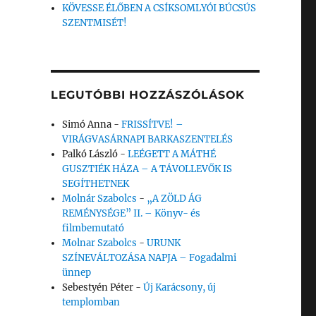
KÖVESSE ÉLŐBEN A CSÍKSOMLYÓI BÚCSÚS
SZENTMISÉT!
LEGUTÓBBI HOZZÁSZÓLÁSOK
Simó Anna
-
FRISSÍTVE! –
VIRÁGVASÁRNAPI BARKASZENTELÉS
Palkó László
-
LEÉGETT A MÁTHÉ
GUSZTIÉK HÁZA – A TÁVOLLEVŐK IS
SEGÍTHETNEK
Molnár Szabolcs
-
„A ZÖLD ÁG
REMÉNYSÉGE” II. – Könyv- és
filmbemutató
Molnar Szabolcs
-
URUNK
SZÍNEVÁLTOZÁSA NAPJA – Fogadalmi
ünnep
Sebestyén Péter
-
Új Karácsony, új
templomban