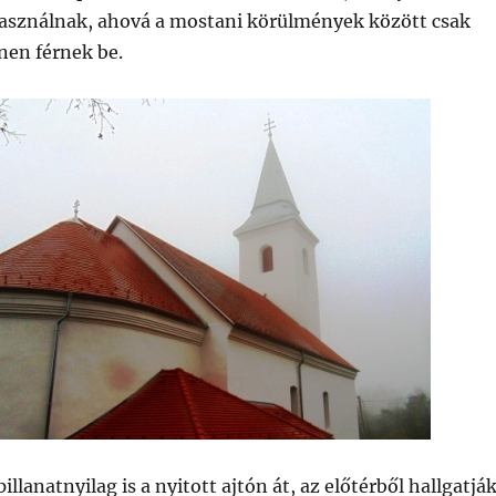
asználnak, ahová a mostani körülmények között csak
en férnek be.
llanatnyilag is a nyitott ajtón át, az előtérből hallgatjá