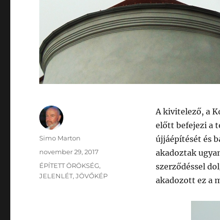
A kivitelező, a K
előtt befejezi a
Szerző
Simo Marton
újjáépítését és b
Közzétéve
november 29, 2017
akadoztak ugyan,
Kategória
ÉPÍTETT ÖRÖKSÉG
,
szerződéssel dol
JELENLÉT
,
JÖVŐKÉP
akadozott ez a 