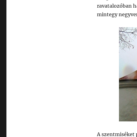
ravatalozóban h
mintegy negyven
A szentmiséket pi