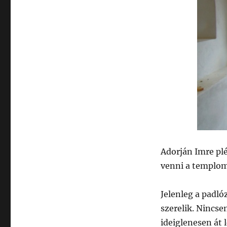
Adorján Imre pl
venni a templomo
Jelenleg a padlóz
szerelik. Nincs
ideiglenesen át 