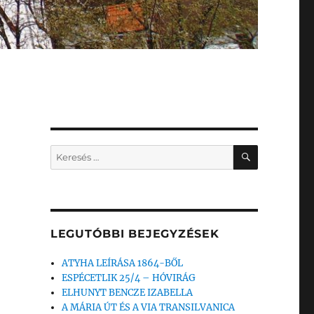
KERESÉS
Keresés
a
következő
kifejezésre:
LEGUTÓBBI BEJEGYZÉSEK
ATYHA LEÍRÁSA 1864-BŐL
ESPÉCETLIK 25/4 – HÓVIRÁG
ELHUNYT BENCZE IZABELLA
A MÁRIA ÚT ÉS A VIA TRANSILVANICA