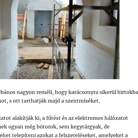
ébános nagyon reméli, hogy karácsonyra sikerül birtokb
t, s ott tarthatják majd a szentmiséket.
atot alakítják ki, a fűtést és az elektromos hálózatot
enek ugyan még bútorok, sem kegytárgyak, de
lehet telepíteni azokat a felszereléseket, amelyeket a