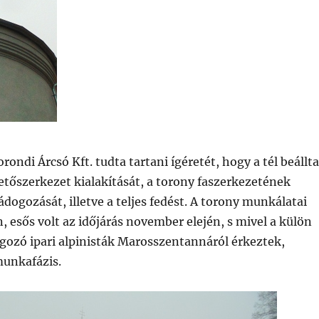
orondi Árcsó Kft. tudta tartani ígéretét, hogy a tél beállta
 tetőszerkezet kialakítását, a torony faszerkezetének
ádogozását, illetve a teljes fedést. A torony munkálatai
 esős volt az időjárás november elején, s mivel a külön
gozó ipari alpinisták Marosszentannáról érkeztek,
munkafázis.