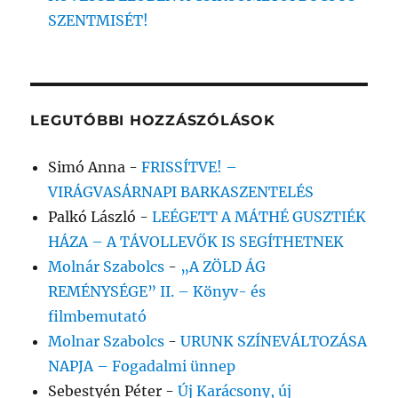
SZENTMISÉT!
LEGUTÓBBI HOZZÁSZÓLÁSOK
Simó Anna
-
FRISSÍTVE! –
VIRÁGVASÁRNAPI BARKASZENTELÉS
Palkó László
-
LEÉGETT A MÁTHÉ GUSZTIÉK
HÁZA – A TÁVOLLEVŐK IS SEGÍTHETNEK
Molnár Szabolcs
-
„A ZÖLD ÁG
REMÉNYSÉGE” II. – Könyv- és
filmbemutató
Molnar Szabolcs
-
URUNK SZÍNEVÁLTOZÁSA
NAPJA – Fogadalmi ünnep
Sebestyén Péter
-
Új Karácsony, új