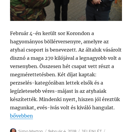
Február 4-én került sor Korondon a
hagyományos böllérversenyre, amelyre az
atyhai csoport is benevezett. Az általuk vásárolt
disznó a maga 270 kilójával a legnagyobb volt a
versenyben. Összesen hét csapat vett részt a
megmérettetésben. Két díjat kaptak:
perzselés-kategórában lettek elsők és a
legízletesebb véres-májast is az atyhaiak
készítették. Mindenki nyert, hiszen jól éreztük
magunkat, evés-ivás volt és kiváló hangulat.
„Az atyhaiak jól szerepeltek az ÍZIG-VÉRIG disznót
bővebben
Szerző
Közzétéve
Kategória
Címke
Simo Marton
február 4, 2018
JELENLÉT