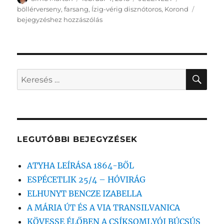
Az
böllérverseny
,
farsang
,
Ízig-vérig disznótoros
,
Korond
atyhaia
bejegyzéshez hozzászólás
jól
szerepe
az
ÍZIG-
VÉRIG
KER
Keresés
disznóto
a
fesztivá
következő
kifejezésre:
LEGUTÓBBI BEJEGYZÉSEK
ATYHA LEÍRÁSA 1864-BŐL
ESPÉCETLIK 25/4 – HÓVIRÁG
ELHUNYT BENCZE IZABELLA
A MÁRIA ÚT ÉS A VIA TRANSILVANICA
KÖVESSE ÉLŐBEN A CSÍKSOMLYÓI BÚCSÚS