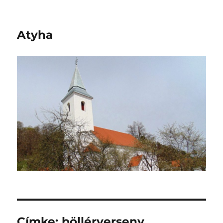
Atyha
Címke:
böllérverseny