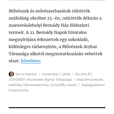
Művészek és művészetbarátok töltötték
zsúfolásig október 25-én, csütörtök délután a
marosvásárhelyi Bernády Ház földszinti
termeit. A 21. Bernády Napok hivatalos
megnyitójára érkezettek egy sokoldalú,
különleges tárlatnyitón, a Művészek Atyhai
Társasága alkotói megmutatkozásán vehettek
„Marosvásárhelyen a MŰVÉSZEK ATYHAI TÁ
részt.
bővebben
Szerző
Közzétéve
Kategória
Simo Marton
november 1, 2018
JELENLÉT
,
Címke
JÖVŐKÉP
,
Művészek Atyhai Társasága
képzőművészet
,
Marosvásárhelyen
kiállítás
,
Marosvásárhely
,
Vinczeffy László
bejegyzéshez
a
hozzászólás
MŰVÉSZEK
ATYHAI
TÁRSASÁGA