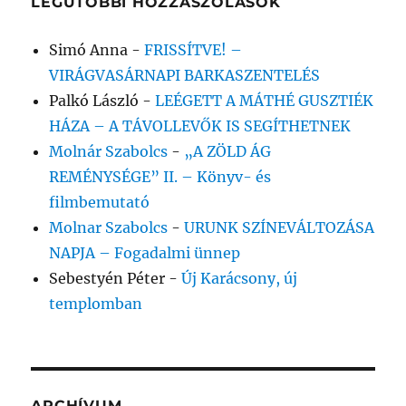
LEGUTÓBBI HOZZÁSZÓLÁSOK
Simó Anna
-
FRISSÍTVE! –
VIRÁGVASÁRNAPI BARKASZENTELÉS
Palkó László
-
LEÉGETT A MÁTHÉ GUSZTIÉK
HÁZA – A TÁVOLLEVŐK IS SEGÍTHETNEK
Molnár Szabolcs
-
„A ZÖLD ÁG
REMÉNYSÉGE” II. – Könyv- és
filmbemutató
Molnar Szabolcs
-
URUNK SZÍNEVÁLTOZÁSA
NAPJA – Fogadalmi ünnep
Sebestyén Péter
-
Új Karácsony, új
templomban
ARCHÍVUM