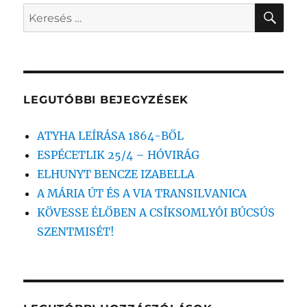
KER
Keresés
a
következő
kifejezésre:
LEGUTÓBBI BEJEGYZÉSEK
ATYHA LEÍRÁSA 1864-BŐL
ESPÉCETLIK 25/4 – HÓVIRÁG
ELHUNYT BENCZE IZABELLA
A MÁRIA ÚT ÉS A VIA TRANSILVANICA
KÖVESSE ÉLŐBEN A CSÍKSOMLYÓI BÚCSÚS
SZENTMISÉT!