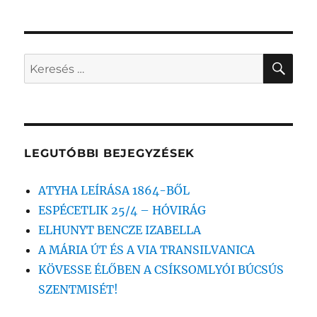
KER
Keresés
a
következő
kifejezésre:
LEGUTÓBBI BEJEGYZÉSEK
ATYHA LEÍRÁSA 1864-BŐL
ESPÉCETLIK 25/4 – HÓVIRÁG
ELHUNYT BENCZE IZABELLA
A MÁRIA ÚT ÉS A VIA TRANSILVANICA
KÖVESSE ÉLŐBEN A CSÍKSOMLYÓI BÚCSÚS
SZENTMISÉT!