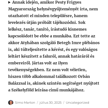
Annak idején, amikor Pesty Frigyes
Magyarország helynévgyűjteményét írta, nem
utazhatott el minden településre, hanem
levelezés útján próbált tájékozódni. Sok
lelkész, tanár, tanító, írástudó kisnemes
kapcsolódott be ebbe a munkába. Ezt tette az
akkor Atyhában szolgáló Betegh Imre plébános
is, aki túlteljesítette a kérést, és egy valóságos
leltárt készített a faluról, annak határáról és
embereiről. Jártas volt az ilyen
tevékenységekben. Ez nem volt véletlen,
hiszen több alkalommal találkozott Orbán
Balázzsal is, akinek szintén segítséget nyújtott
a Székelyföld leírása című munkájához.
Szerző
Közzétéve
Kategória
Simo Marton
július 30, 2025
Uncategorized