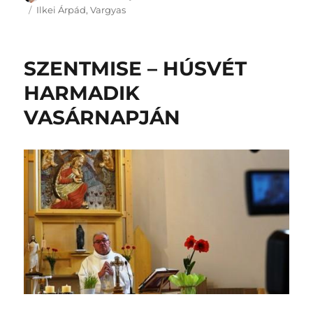
Címke
Ilkei Árpád
,
Vargyas
SZENTMISE – HÚSVÉT
HARMADIK
VASÁRNAPJÁN