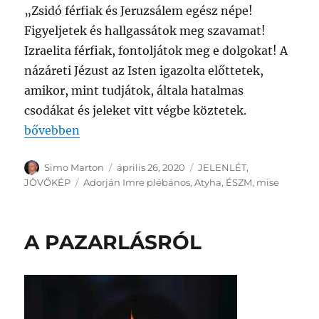
„Zsidó férfiak és Jeruzsálem egész népe!
Figyeljetek és hallgassátok meg szavamat!
Izraelita férfiak, fontoljátok meg e dolgokat! A
názáreti Jézust az Isten igazolta előttetek,
amikor, mint tudjátok, általa hatalmas
csodákat és jeleket vitt végbe köztetek.
„SZENTMISE – HÚSVÉT HARMADIK VASÁRNAPJÁN
bővebben
Szerző
Közzétéve
Kategória
Simo Marton
április 26, 2020
JELENLÉT
,
Címke
JÖVŐKÉP
Adorján Imre plébános
,
Atyha
,
ÉSZM
,
mise
A PAZARLÁSRÓL