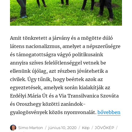
Amit tönkretett a járvány és a mögötte dúló
látens nacionalizmus, amelyet a népszerűségre
és támogatottságra vágyó politikusaink
annyira szíves felelőtlenséggel vetnek be
ellenünk újólag, azt részben jóvátehetik a
civilek. Úgy tűnik, hogy beértek azok az
egyeztetések, amelyek során kialakítják az
Erdélyi Mária Út és a Via Transilvanica Szováta
és Oroszhegy közötti zarándok-
„A MÁRIA ÚT 
gyalogösvények közös nyomvonalát.
bővebben
Szerző
Közzétéve
Forma
Kategória
Címke
Simo Marton
június 10, 2020
Kép
JÖVŐKÉP