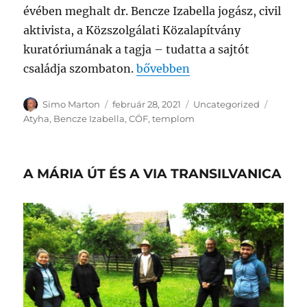
évében meghalt dr. Bencze Izabella jogász, civil
aktivista, a Közszolgálati Közalapítvány
kuratóriumának a tagja – tudatta a sajtót
„ELHUNYT BENCZE IZABELLA
családja szombaton.
bővebben
Szerző
Közzétéve
Kategória
Címke
Simo Marton
február 28, 2021
Uncategorized
Atyha
,
Bencze Izabella
,
CÖF
,
templom
A MÁRIA ÚT ÉS A VIA TRANSILVANICA