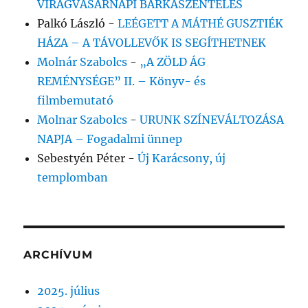
VIRÁGVASÁRNAPI BARKASZENTELÉS
Palkó László
-
LEÉGETT A MÁTHÉ GUSZTIÉK
HÁZA – A TÁVOLLEVŐK IS SEGÍTHETNEK
Molnár Szabolcs
-
„A ZÖLD ÁG
REMÉNYSÉGE” II. – Könyv- és
filmbemutató
Molnar Szabolcs
-
URUNK SZÍNEVÁLTOZÁSA
NAPJA – Fogadalmi ünnep
Sebestyén Péter
-
Új Karácsony, új
templomban
ARCHÍVUM
2025. július