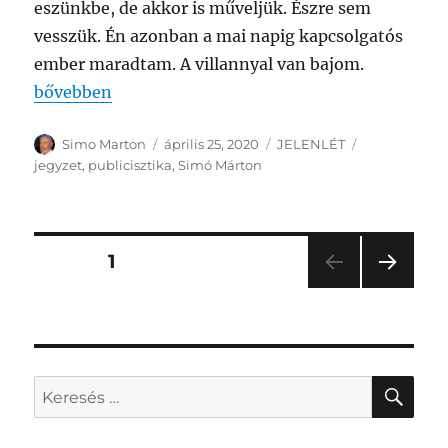
eszünkbe, de akkor is műveljük. Észre sem
vesszük. Én azonban a mai napig kapcsolgatós
ember maradtam. A villannyal van bajom.
„A PAZARLÁSRÓL”
bővebben
Szerző
Közzétéve
Kategória
Címke
Simo Marton
április 25, 2020
JELENLÉT
jegyzet
,
publicisztika
,
Simó Márton
Bejegyzések
OLDAL
1
KÖV
lapozása
ETKE
ZŐ
OLD
AL
KER
Keresés
a
következő