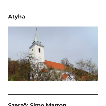
Atyha
Szerző:
Simo Marton