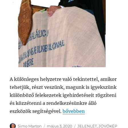
A különleges helyzetre való tekintettel, amikor
tehetjük, részt veszünk, magunk is igyekszünk
különböző felekezetek igehirdetéseit rögzíteni
és közzétenni a rendelkezésünkre álló
„UNITÁRIUS ISTENTISZTEL
eszközök segítségével.
bővebben
Szerző
Közzétéve
Kategória
Simo Marton
május 3, 2020
JELENLÉT
,
JÖVŐKÉP