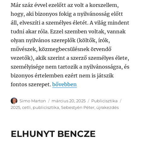
Már száz évvel ezelőtt az volt a korszellem,
hogy, aki bizonyos fokig a nyilvánosság előtt
áll, elveszíti a személyes életét. A világ mindent
tudni akar róla. Ezzel szemben voltak, vannak
olyan nyilvános szereplők (költők, írók,
művészek, közmegbecsülésnek örvendő
vezetők), akik szerint a szerző személyes élete,
személyisége nem tartozik a nyilvánosságra, és
bizonyos értelemben ezért nem is játszik
„ESPÉCETLIK 25/4 – HÓVIRÁG”
fontos szerepet.
bővebben
Szerző
Közzétéve
Kategória
Címke
Simo Marton
március 20, 2025
Publicisztika
2025
,
cetli
,
publicisztika
,
Sebestyén Péter
,
újrakezdés
ELHUNYT BENCZE