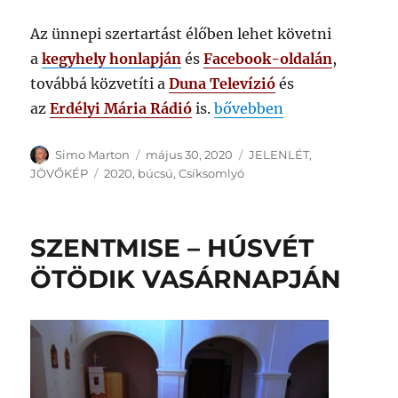
Az ünnepi szertartást élőben lehet követni
a
kegyhely
honlapján
és
Facebook-oldalán
,
továbbá közvetíti a
Duna Televízió
és
„KÖVESSE ÉLŐBEN A CSÍ
az
Erdélyi Mária Rádió
is.
bővebben
Szerző
Közzétéve
Kategória
Simo Marton
május 30, 2020
JELENLÉT
,
Címke
JÖVŐKÉP
2020
,
búcsú
,
Csíksomlyó
SZENTMISE – HÚSVÉT
ÖTÖDIK VASÁRNAPJÁN