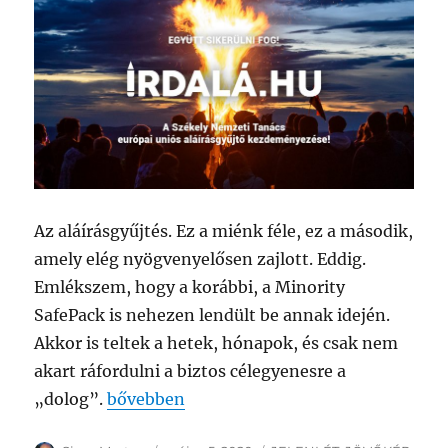
Az aláírásgyűjtés. Ez a miénk féle, ez a második,
amely elég nyögvenyelősen zajlott. Eddig.
Emlékszem, hogy a korábbi, a Minority
SafePack is nehezen lendült be annak idején.
Akkor is teltek a hetek, hónapok, és csak nem
akart ráfordulni a biztos célegyenesre a
„ÖSSZMAGYAR ÜGY – SIKERES VOLT A CÉL 
„dolog”.
bővebben