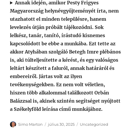
Annak idején, amikor Pesty Frigyes
Magyarország helynévgyűjteményét írta, nem
utazhatott el minden településre, hanem
levelezés útján próbált tájékozódni. Sok
lelkész, tanár, tanító, írástudó kisnemes
kapcsolódott be ebbe a munkába. Ezt tette az
akkor Atyhában szolgáló Betegh Imre plébános
is, aki túlteljesítette a kérést, és egy valóságos
leltárt készített a faluról, annak határáról és
embereiről. Jártas volt az ilyen
tevékenységekben. Ez nem volt véletlen,
hiszen több alkalommal találkozott Orbán
Balázzsal is, akinek szintén segítséget nyújtott
a Székelyföld leírása című munkájához.
Szerző
Közzétéve
Kategória
Simo Marton
július 30, 2025
Uncategorized