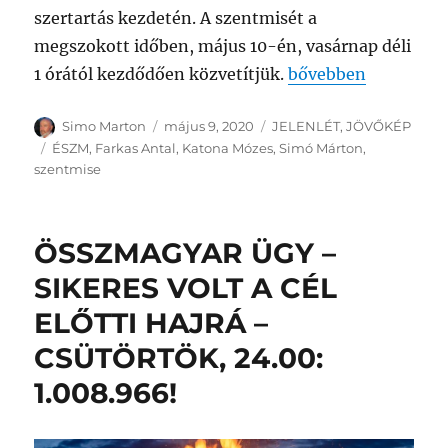
szertartás kezdetén. A szentmisét a
megszokott időben, május 10-én, vasárnap déli
„SZENTMISE – HÚ
1 órától kezdődően közvetítjük.
bővebben
Szerző
Közzétéve
Kategória
Simo Marton
május 9, 2020
JELENLÉT
,
JÖVŐKÉP
Címke
ÉSZM
,
Farkas Antal
,
Katona Mózes
,
Simó Márton
,
szentmise
ÖSSZMAGYAR ÜGY –
SIKERES VOLT A CÉL
ELŐTTI HAJRÁ –
CSÜTÖRTÖK, 24.00:
1.008.966!