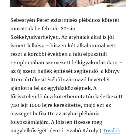
Sebestyén Péter ezüstmisés plébános kötetét
mutattuk be február 20-án
Székelyudvarhelyen. Az atyhaiak által is jól
ismert lelkész – hiszen két alkalommal vett
részt a korábbi években a falu elpusztult
templomában szervezett lelkigyakorlatokon –
az új szent hajlék építését segítendő, a könyv
itteni értékesítéséből származó bevételét
ajánlotta fel az egyházközségnek. A
főtisztelendő úr a kötetbemutatón keletkezett
720 lejt 1000 lejre kerekítette, majd ezt az
összeget befizette az atyhai plébánia
folyószámlájára. A Jóisten fizesse meg
nagylelkűségét! (Fotó: Szabó Károly.)
Tovább