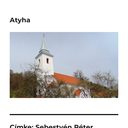
Atyha
Címke:
Sebestyén Péter