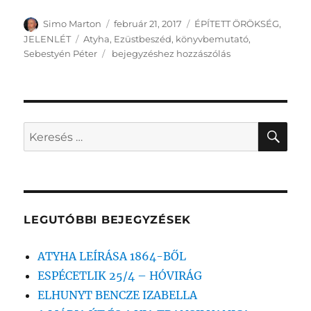
Szerző
Közzétéve
Kategória
Simo Marton
február 21, 2017
ÉPÍTETT ÖRÖKSÉG
,
Címke
JELENLÉT
Atyha
,
Ezüstbeszéd
,
könyvbemutató
,
Jótékonysági
Sebestyén Péter
bejegyzéshez hozzászólás
eszköz
a
könyv
KER
Keresés
a
következő
kifejezésre:
LEGUTÓBBI BEJEGYZÉSEK
ATYHA LEÍRÁSA 1864-BŐL
ESPÉCETLIK 25/4 – HÓVIRÁG
ELHUNYT BENCZE IZABELLA