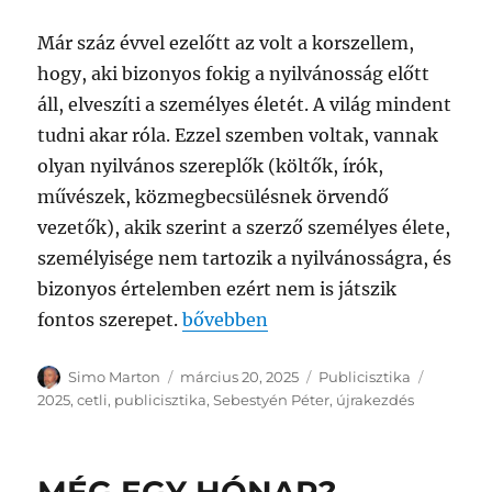
Már száz évvel ezelőtt az volt a korszellem,
hogy, aki bizonyos fokig a nyilvánosság előtt
áll, elveszíti a személyes életét. A világ mindent
tudni akar róla. Ezzel szemben voltak, vannak
olyan nyilvános szereplők (költők, írók,
művészek, közmegbecsülésnek örvendő
vezetők), akik szerint a szerző személyes élete,
személyisége nem tartozik a nyilvánosságra, és
bizonyos értelemben ezért nem is játszik
„ESPÉCETLIK 25/4 – HÓVIRÁG”
fontos szerepet.
bővebben
Szerző
Közzétéve
Kategória
Címke
Simo Marton
március 20, 2025
Publicisztika
2025
,
cetli
,
publicisztika
,
Sebestyén Péter
,
újrakezdés
MÉG EGY HÓNAP?…