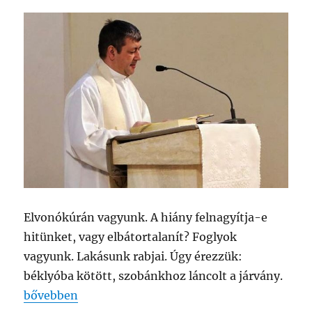
Elvonókúrán vagyunk. A hiány felnagyítja-e
hitünket, vagy elbátortalanít? Foglyok
vagyunk. Lakásunk rabjai. Úgy érezzük:
béklyóba kötött, szobánkhoz láncolt a járvány.
„NAGYCSÜTÖRTÖK – AVAGY 2020 ONLINE”
bővebben