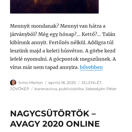
Mennyit mondanak? Mennyi van hátra a
járványból? Még egy hónap?… Kettő?… Talán
kibírunk annyit. Fertőzés nélkül. Addigra túl
leszünk majd a keleti húsvéton. A görbe kezd
lefelé nyomulni. A gócpontok megszűnnek. A
„MÉG EGY HÓNAP?…
vírus már nem tapad annyira.
bővebben
Szerző
Közzétéve
Kategória
Simo Marton
április 18, 2020
JELENLÉT
,
Címke
JÖVŐKÉP
koronavírus
,
publicisztika
,
Sebestyén Péter
NAGYCSÜTÖRTÖK –
AVAGY 2020 ONLINE