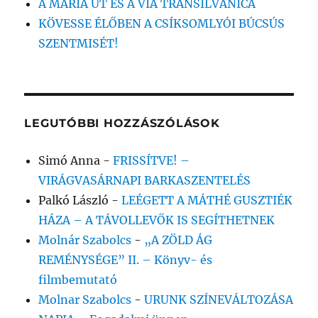
A MÁRIA ÚT ÉS A VIA TRANSILVANICA
KÖVESSE ÉLŐBEN A CSÍKSOMLYÓI BÚCSÚS
SZENTMISÉT!
LEGUTÓBBI HOZZÁSZÓLÁSOK
Simó Anna
-
FRISSÍTVE! –
VIRÁGVASÁRNAPI BARKASZENTELÉS
Palkó László
-
LEÉGETT A MÁTHÉ GUSZTIÉK
HÁZA – A TÁVOLLEVŐK IS SEGÍTHETNEK
Molnár Szabolcs
-
„A ZÖLD ÁG
REMÉNYSÉGE” II. – Könyv- és
filmbemutató
Molnar Szabolcs
-
URUNK SZÍNEVÁLTOZÁSA