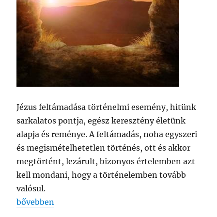
Jézus feltámadása történelmi esemény, hitünk
sarkalatos pontja, egész keresztény életünk
alapja és reménye. A feltámadás, noha egyszeri
és megismételhetetlen történés, ott és akkor
megtörtént, lezárult, bizonyos értelemben azt
kell mondani, hogy a történelemben tovább
valósul.
„Feltámadás szó, gesztus, csend által”
bővebben