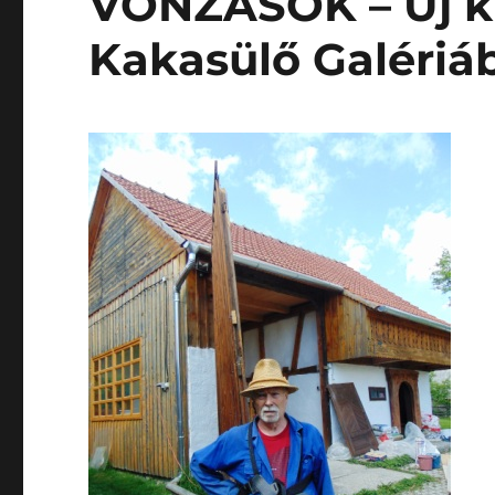
VONZÁSOK – Új kiá
Kakasülő Galériá