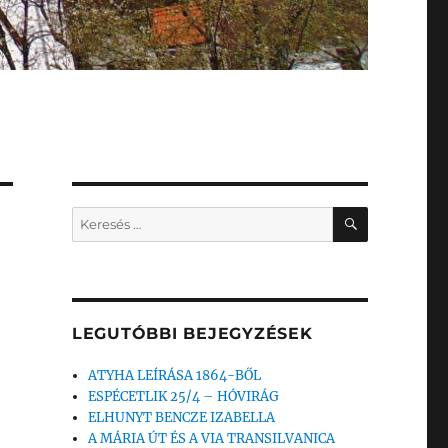
KERESÉS
Keresés
a
következő
kifejezésre:
LEGUTÓBBI BEJEGYZÉSEK
ATYHA LEÍRÁSA 1864-BŐL
ESPÉCETLIK 25/4 – HÓVIRÁG
ELHUNYT BENCZE IZABELLA
A MÁRIA ÚT ÉS A VIA TRANSILVANICA