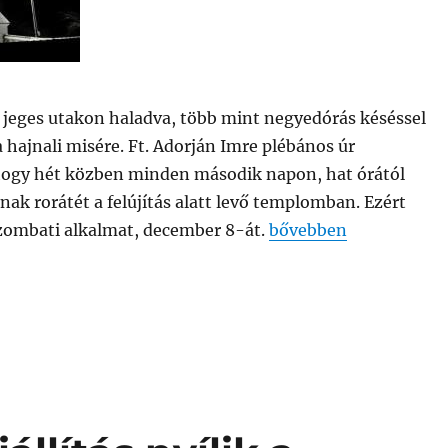
 jeges utakon haladva, több mint negyedórás késéssel
hajnali misére. Ft. Adorján Imre plébános úr
, hogy hét közben minden második napon, hat órától
ak rorátét a felújítás alatt levő templomban. Ezért
„RORÁTÉN JÁRTUNK”
szombati alkalmat, december 8-át.
bővebben