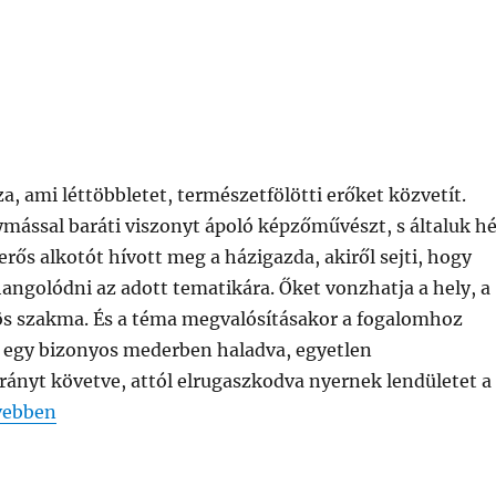
, ami léttöbbletet, természetfölötti erőket közvetít.
mással baráti viszonyt ápoló képzőművészt, s általuk hé
rős alkotót hívott meg a házigazda, akiről sejti, hogy
hangolódni az adott tematikára. Őket vonzhatja a hely, a
zös szakma. És a téma megvalósításakor a fogalomhoz
t egy bizonyos mederben haladva, egyetlen
rányt követve, attól elrugaszkodva nyernek lendületet a
NZÁSOK – Új kiállítás nyílik a Kakasülő Galériában”
vebben