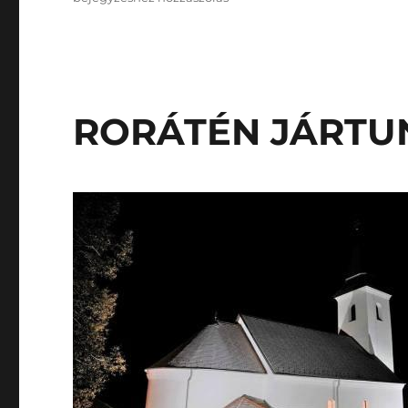
HAJNALI
MISE
UTÁN
RORÁTÉN JÁRTU