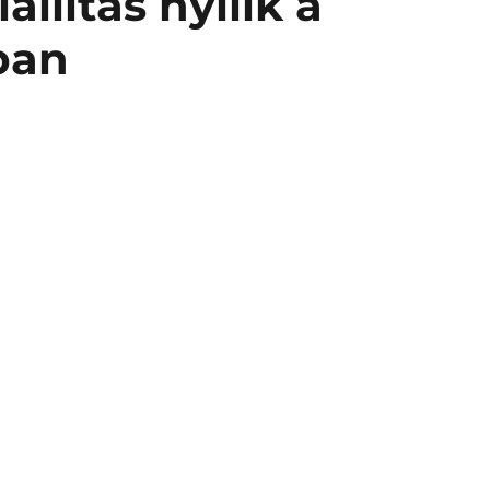
llítás nyílik a
ban