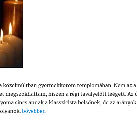
 a közelmúltban gyermekkorom templomában. Nem az a
yet megszokhattam, hiszen a régi tavalyelőtt leégett. Az 
Nyoma sincs annak a klasszicista belsőnek, de az arányok
„GONDOLATOK HAJNALI MISE UTÁN”
nolyanok.
bővebben