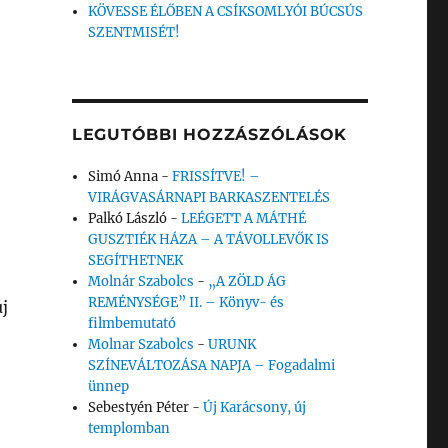
KÖVESSE ÉLŐBEN A CSÍKSOMLYÓI BÚCSÚS
SZENTMISÉT!
LEGUTÓBBI HOZZÁSZÓLÁSOK
Simó Anna
-
FRISSÍTVE! –
VIRÁGVASÁRNAPI BARKASZENTELÉS
Palkó László
-
LEÉGETT A MÁTHÉ
GUSZTIÉK HÁZA – A TÁVOLLEVŐK IS
SEGÍTHETNEK
Molnár Szabolcs
-
„A ZÖLD ÁG
REMÉNYSÉGE” II. – Könyv- és
új
filmbemutató
Molnar Szabolcs
-
URUNK
SZÍNEVÁLTOZÁSA NAPJA – Fogadalmi
ünnep
Sebestyén Péter
-
Új Karácsony, új
templomban