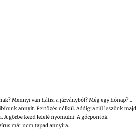
ak? Mennyi van hátra a járványból? Még egy hónap?…
bírunk annyit. Fertőzés nélkül. Addigra túl leszünk maj
n. A görbe kezd lefelé nyomulni. A gócpontok
írus már nem tapad annyira.