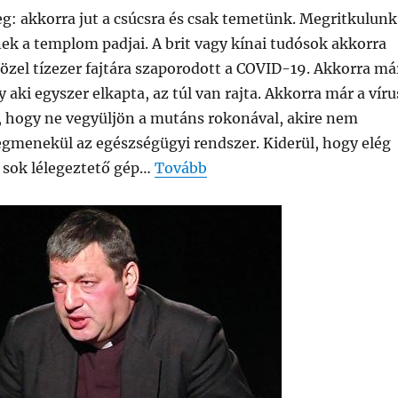
g: akkorra jut a csúcsra és csak temetünk. Megritkulunk
ek a templom padjai. A brit vagy kínai tudósok akkorra
közel tízezer fajtára szaporodott a COVID-19. Akkorra má
 aki egyszer elkapta, az túl van rajta. Akkorra már a víru
, hogy ne vegyüljön a mutáns rokonával, akire nem
egmenekül az egészségügyi rendszer. Kiderül, hogy elég
t sok lélegeztető gép…
Tovább