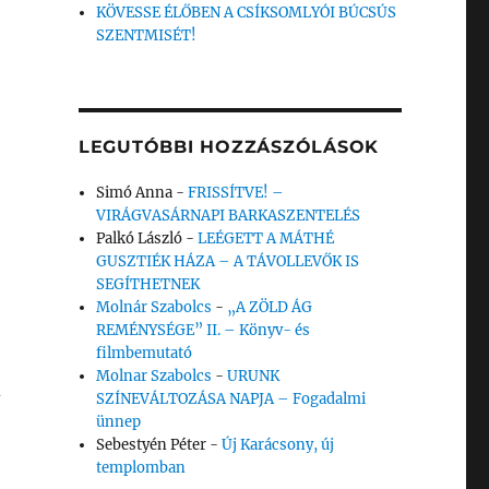
KÖVESSE ÉLŐBEN A CSÍKSOMLYÓI BÚCSÚS
SZENTMISÉT!
LEGUTÓBBI HOZZÁSZÓLÁSOK
Simó Anna
-
FRISSÍTVE! –
VIRÁGVASÁRNAPI BARKASZENTELÉS
Palkó László
-
LEÉGETT A MÁTHÉ
GUSZTIÉK HÁZA – A TÁVOLLEVŐK IS
SEGÍTHETNEK
Molnár Szabolcs
-
„A ZÖLD ÁG
REMÉNYSÉGE” II. – Könyv- és
filmbemutató
Molnar Szabolcs
-
URUNK
d
SZÍNEVÁLTOZÁSA NAPJA – Fogadalmi
ünnep
Sebestyén Péter
-
Új Karácsony, új
templomban