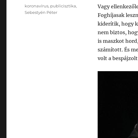
Címke
koronavírus
,
publicisztika
,
Vagy ellenkezőle
Sebestyén Péter
Foghíjasak leszn
kiderítik, hogy 
nem biztos, hogy
is maszkot hord
számított. És m
volt a bespájzol