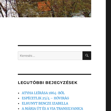
KERESÉS
Keresés
a
következő
kifejezésre:
LEGUTÓBBI BEJEGYZÉSEK
ATYHA LEÍRÁSA 1864-BŐL
ESPÉCETLIK 25/4 – HÓVIRÁG
ELHUNYT BENCZE IZABELLA
A MÁRIA ÚT ÉS A VIA TRANSILVANICA