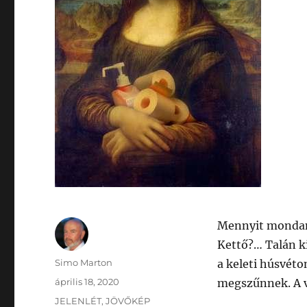
Mennyit mondan
Kettő?… Talán ki
Szerző
Simo Marton
a keleti húsvéto
Közzétéve
április 18, 2020
megszűnnek. A v
Kategória
JELENLÉT
,
JÖVŐKÉP