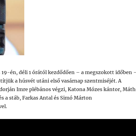
s 19-én, déli 1 órától kezdődően – a megszokott időben 
etítjük a húsvét utáni első vasárnap szentmiséjét. A
 Adorján Imre plébános végzi, Katona Mózes kántor, Máth
s a stáb, Farkas Antal és Simó Márton
el.