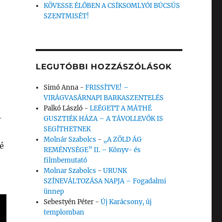
KÖVESSE ÉLŐBEN A CSÍKSOMLYÓI BÚCSÚS
SZENTMISÉT!
LEGUTÓBBI HOZZÁSZÓLÁSOK
Simó Anna
-
FRISSÍTVE! –
VIRÁGVASÁRNAPI BARKASZENTELÉS
Palkó László
-
LEÉGETT A MÁTHÉ
–
GUSZTIÉK HÁZA – A TÁVOLLEVŐK IS
SEGÍTHETNEK
Molnár Szabolcs
-
„A ZÖLD ÁG
é
REMÉNYSÉGE” II. – Könyv- és
filmbemutató
Molnar Szabolcs
-
URUNK
SZÍNEVÁLTOZÁSA NAPJA – Fogadalmi
ünnep
Sebestyén Péter
-
Új Karácsony, új
templomban