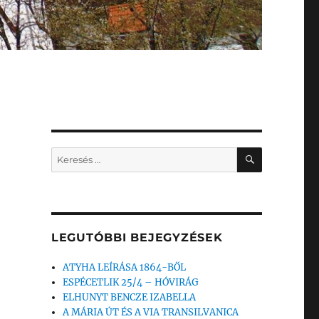
KERESÉS
Keresés
a
következő
kifejezésre:
LEGUTÓBBI BEJEGYZÉSEK
ATYHA LEÍRÁSA 1864-BŐL
ESPÉCETLIK 25/4 – HÓVIRÁG
ELHUNYT BENCZE IZABELLA
A MÁRIA ÚT ÉS A VIA TRANSILVANICA