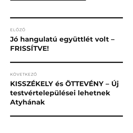
Bejegyzés
ELŐZŐ
navigáció
Jó hangulatú együttlét volt –
Korábbi
bejegyzés:
FRISSÍTVE!
KÖVETKEZŐ
KISSZÉKELY és ÖTTEVÉNY – Új
Következő
bejegyzés:
testvértelepülései lehetnek
Atyhának