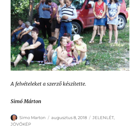
A felvételeket a szerző készítette.
Simó Márton
Szerző
Közzétéve
Kategória
Simo Marton
augusztus 8, 2018
JELENLÉT
,
JÖVŐKÉP