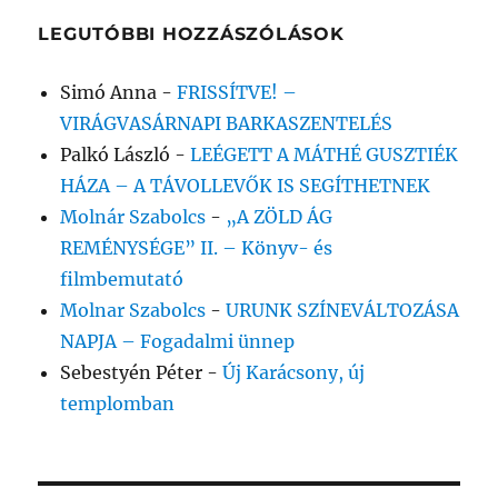
LEGUTÓBBI HOZZÁSZÓLÁSOK
Simó Anna
-
FRISSÍTVE! –
VIRÁGVASÁRNAPI BARKASZENTELÉS
Palkó László
-
LEÉGETT A MÁTHÉ GUSZTIÉK
HÁZA – A TÁVOLLEVŐK IS SEGÍTHETNEK
Molnár Szabolcs
-
„A ZÖLD ÁG
REMÉNYSÉGE” II. – Könyv- és
filmbemutató
Molnar Szabolcs
-
URUNK SZÍNEVÁLTOZÁSA
NAPJA – Fogadalmi ünnep
Sebestyén Péter
-
Új Karácsony, új
templomban