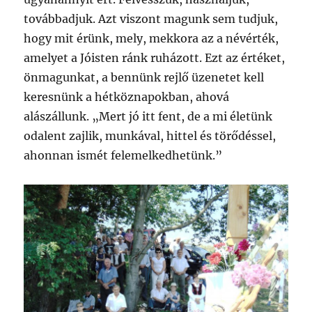
továbbadjuk. Azt viszont magunk sem tudjuk,
hogy mit érünk, mely, mekkora az a névérték,
amelyet a Jóisten ránk ruházott. Ezt az értéket,
önmagunkat, a bennünk rejlő üzenetet kell
keresnünk a hétköznapokban, ahová
alászállunk. „Mert jó itt fent, de a mi életünk
odalent zajlik, munkával, hittel és törődéssel,
ahonnan ismét felemelkedhetünk.”