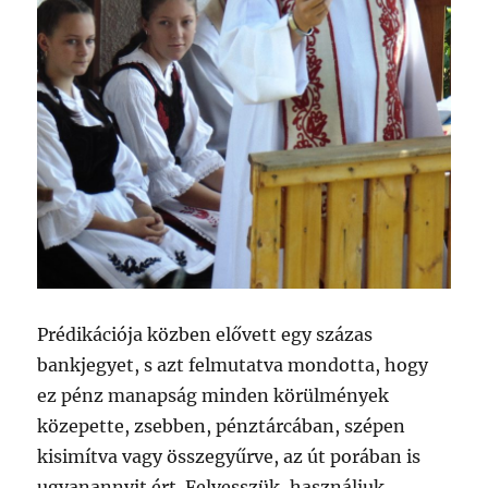
Prédikációja közben elővett egy százas
bankjegyet, s azt felmutatva mondotta, hogy
ez pénz manapság minden körülmények
közepette, zsebben, pénztárcában, szépen
kisimítva vagy összegyűrve, az út porában is
ugyanannyit ért. Felvesszük, használjuk,