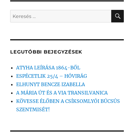
KER
Keresés
a
következő
kifejezésre:
LEGUTÓBBI BEJEGYZÉSEK
ATYHA LEÍRÁSA 1864-BŐL
ESPÉCETLIK 25/4 – HÓVIRÁG
ELHUNYT BENCZE IZABELLA
A MÁRIA ÚT ÉS A VIA TRANSILVANICA
KÖVESSE ÉLŐBEN A CSÍKSOMLYÓI BÚCSÚS
SZENTMISÉT!