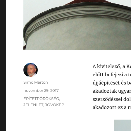
A kivitelező, a K
előtt befejezi a
Szerző
Simo Marton
újjáépítését és b
Közzétéve
november 29, 2017
akadoztak ugyan,
Kategória
ÉPÍTETT ÖRÖKSÉG
,
szerződéssel dol
JELENLÉT
,
JÖVŐKÉP
akadozott ez a 