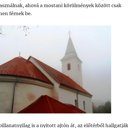
asználnak, ahová a mostani körülmények között csak
en férnek be.
llanatnyilag is a nyitott ajtón át, az előtérből hallgatjá