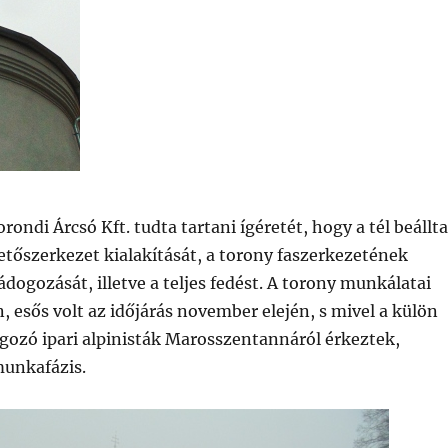
orondi Árcsó Kft. tudta tartani ígéretét, hogy a tél beállta
 tetőszerkezet kialakítását, a torony faszerkezetének
ádogozását, illetve a teljes fedést. A torony munkálatai
 esős volt az időjárás november elején, s mivel a külön
gozó ipari alpinisták Marosszentannáról érkeztek,
munkafázis.