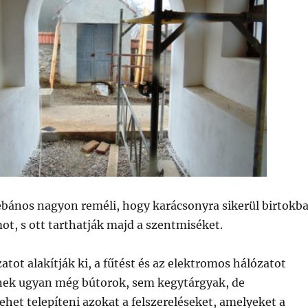
ébános nagyon reméli, hogy karácsonyra sikerül birtokb
t, s ott tarthatják majd a szentmiséket.
atot alakítják ki, a fűtést és az elektromos hálózatot
enek ugyan még bútorok, sem kegytárgyak, de
lehet telepíteni azokat a felszereléseket, amelyeket a