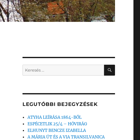
KERESÉS
Keresés
a
következő
kifejezésre:
LEGUTÓBBI BEJEGYZÉSEK
ATYHA LEÍRÁSA 1864-BŐL
ESPÉCETLIK 25/4 – HÓVIRÁG
ELHUNYT BENCZE IZABELLA
A MÁRIA ÚT ÉS A VIA TRANSILVANICA