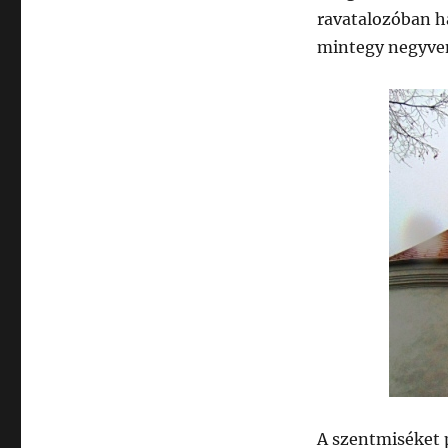
ravatalozóban h
mintegy negyven
A szentmiséket pi