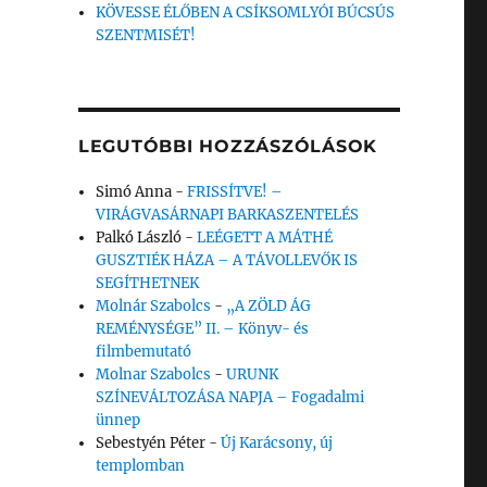
KÖVESSE ÉLŐBEN A CSÍKSOMLYÓI BÚCSÚS
SZENTMISÉT!
LEGUTÓBBI HOZZÁSZÓLÁSOK
Simó Anna
-
FRISSÍTVE! –
VIRÁGVASÁRNAPI BARKASZENTELÉS
Palkó László
-
LEÉGETT A MÁTHÉ
GUSZTIÉK HÁZA – A TÁVOLLEVŐK IS
SEGÍTHETNEK
Molnár Szabolcs
-
„A ZÖLD ÁG
REMÉNYSÉGE” II. – Könyv- és
filmbemutató
Molnar Szabolcs
-
URUNK
SZÍNEVÁLTOZÁSA NAPJA – Fogadalmi
ünnep
Sebestyén Péter
-
Új Karácsony, új
templomban