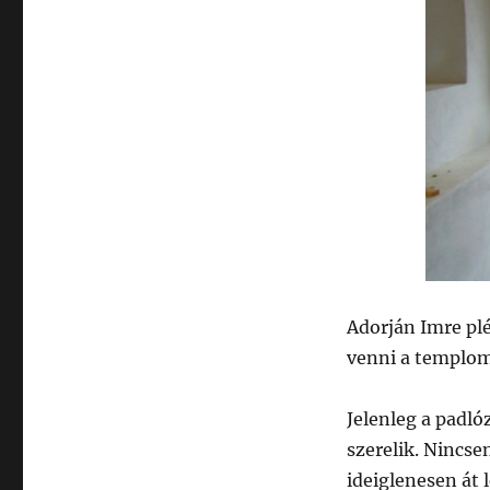
Adorján Imre pl
venni a templomo
Jelenleg a padlóz
szerelik. Nincs
ideiglenesen át 