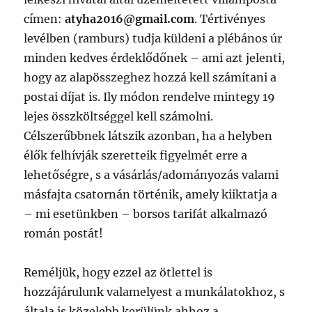
címen:
atyha2016@gmail.com
. Tértivényes
levélben (ramburs) tudja küldeni a plébános úr
minden kedves érdeklődőnek – ami azt jelenti,
hogy az alapösszeghez hozzá kell számítani a
postai díjat is. Ily módon rendelve mintegy 19
lejes összköltséggel kell számolni.
Célszerűbbnek látszik azonban, ha a helyben
élők felhívják szeretteik figyelmét erre a
lehetőségre, s a vásárlás/adományozás valami
másfajta csatornán történik, amely kiiktatja a
– mi esetünkben – borsos tarifát alkalmazó
román postát!
Reméljük, hogy ezzel az ötlettel is
hozzájárulunk valamelyest a munkálatokhoz, s
általa is közelebb kerülünk ahhoz a