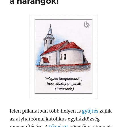
a harangok!
Jelen pillanatban több helyen is
gyűjtés
zajlik
az atyhai római katolikus egyházközség
megsegítésére. A
tűzvészt
követően a helyiek