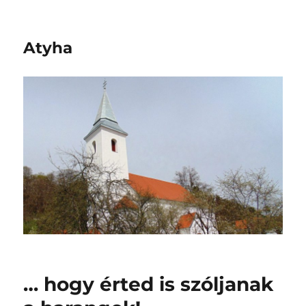
Atyha
… hogy érted is szóljanak