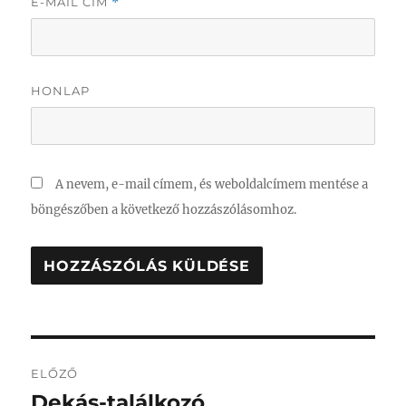
E-MAIL CÍM
*
HONLAP
A nevem, e-mail címem, és weboldalcímem mentése a
böngészőben a következő hozzászólásomhoz.
Bejegyzés
ELŐZŐ
navigáció
Dekás-találkozó
Korábbi