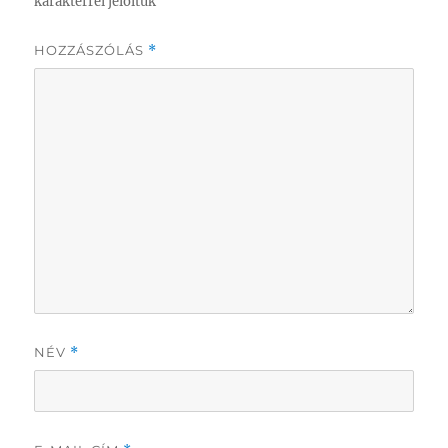
karakterrel jelöltük
HOZZÁSZÓLÁS
*
NÉV
*