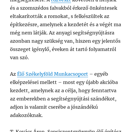
és a szomszédos falvakból érkező önkéntesek
eltakarították a romokat, s felkészültek az
építkezésre, amelynek a kezdetét és a végét ma
még nem látják. Az anyagi segítségnyújtásra
azonban nagy szükség van, hiszen egy jelentős
összeget igénylő, éveken át tartó folyamatról
van szó.
Az
Élő Székelyföld Munkacsoport
– egyéb
elképzelései mellett – most egy újabb akcióba
kezdett, amelynek az a célja, hogy fenntartva
az emberekben a segítségnyújtási szándékot,
adjon is valamit cserébe a jószándékú
adakozóknak.
T. Kovács Áron, Sepsiszentgyörgyön élő építész