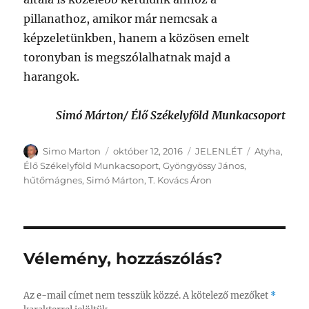
pillanathoz, amikor már nemcsak a
képzeletünkben, hanem a közösen emelt
toronyban is megszólalhatnak majd a
harangok.
Simó Márton/ Élő Székelyföld Munkacsoport
Szerző
Közzétéve
Kategória
Címke
Simo Marton
október 12, 2016
JELENLÉT
Atyha
,
Élő Székelyföld Munkacsoport
,
Gyöngyössy János
,
hűtőmágnes
,
Simó Márton
,
T. Kovács Áron
Vélemény, hozzászólás?
Az e-mail címet nem tesszük közzé.
A kötelező mezőket
*