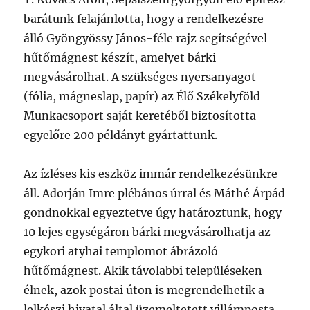
barátunk felajánlotta, hogy a rendelkezésre
álló Gyöngyössy János-féle rajz segítségével
hűtőmágnest készít, amelyet bárki
megvásárolhat. A szükséges nyersanyagot
(fólia, mágneslap, papír) az Élő Székelyföld
Munkacsoport saját keretéből biztosította –
egyelőre 200 példányt gyártattunk.
Az ízléses kis eszköz immár rendelkezésünkre
áll. Adorján Imre plébános úrral és Máthé Árpád
gondnokkal egyeztetve úgy határoztunk, hogy
10 lejes egységáron bárki megvásárolhatja az
egykori atyhai templomot ábrázoló
hűtőmágnest. Akik távolabbi településeken
élnek, azok postai úton is megrendelhetik a
lelkészi hivatal által üzemeltetett villámposta