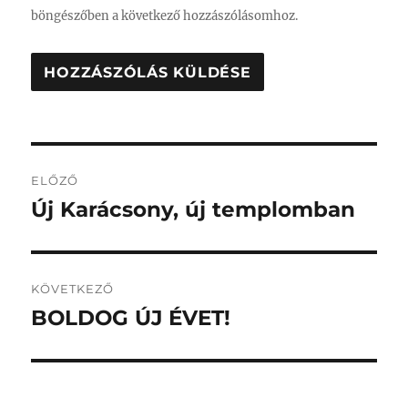
böngészőben a következő hozzászólásomhoz.
Bejegyzés
ELŐZŐ
navigáció
Új Karácsony, új templomban
Korábbi
bejegyzés:
KÖVETKEZŐ
BOLDOG ÚJ ÉVET!
Következő
bejegyzés: