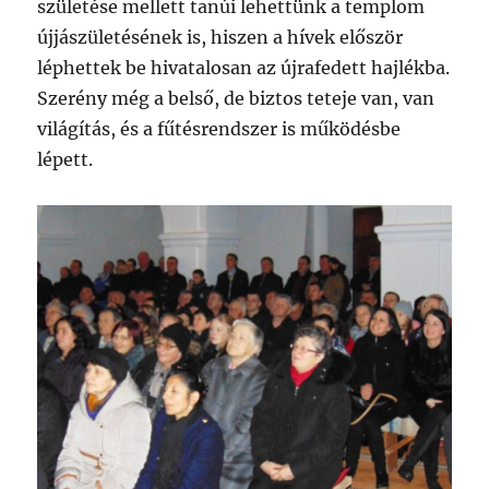
születése mellett tanúi lehettünk a templom
újjászületésének is, hiszen a hívek először
léphettek be hivatalosan az újrafedett hajlékba.
Szerény még a belső, de biztos teteje van, van
világítás, és a fűtésrendszer is működésbe
lépett.