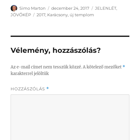
Szerző
Közzétéve
Kategória
Simo Marton
december 24, 2017
JELENLÉT
,
Címke
JÖVŐKÉP
2017
,
Karácsony
,
új templom
Vélemény, hozzászólás?
Az e-mail címet nem tesszük közzé.
A kötelező mezőket
*
karakterrel jelöltük
HOZZÁSZÓLÁS
*