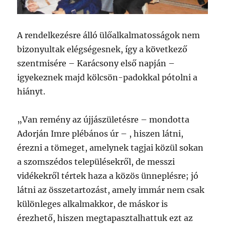
A rendelkezésre álló ülőalkalmatosságok nem
bizonyultak elégségesnek, így a következő
szentmisére – Karácsony első napján –
igyekeznek majd kölcsön-padokkal pótolni a
hiányt.
„Van remény az újjászületésre – mondotta
Adorján Imre plébános úr – , hiszen látni,
érezni a tömeget, amelynek tagjai közül sokan
a szomszédos településekről, de messzi
vidékekről tértek haza a közös ünneplésre; jó
látni az összetartozást, amely immár nem csak
különleges alkalmakkor, de máskor is
érezhető, hiszen megtapasztalhattuk ezt az