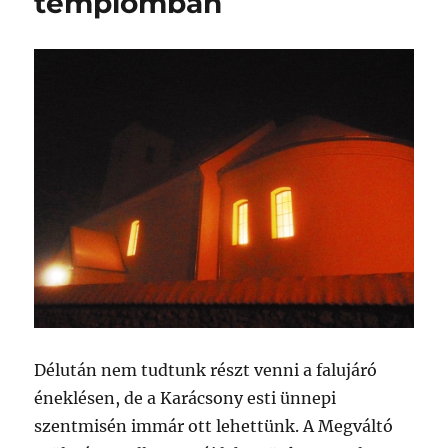
templomban
Délután nem tudtunk részt venni a falujáró
éneklésen, de a Karácsony esti ünnepi
szentmisén immár ott lehettünk. A Megváltó