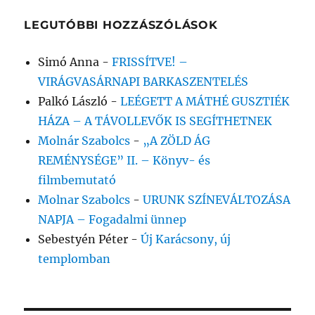
LEGUTÓBBI HOZZÁSZÓLÁSOK
Simó Anna
-
FRISSÍTVE! –
VIRÁGVASÁRNAPI BARKASZENTELÉS
Palkó László
-
LEÉGETT A MÁTHÉ GUSZTIÉK
HÁZA – A TÁVOLLEVŐK IS SEGÍTHETNEK
Molnár Szabolcs
-
„A ZÖLD ÁG
REMÉNYSÉGE” II. – Könyv- és
filmbemutató
Molnar Szabolcs
-
URUNK SZÍNEVÁLTOZÁSA
NAPJA – Fogadalmi ünnep
Sebestyén Péter
-
Új Karácsony, új
templomban