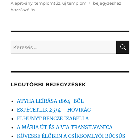
Az
Alapítvány
,
templomtűz
,
új templom
bejegyzéshez
Erdélyi
hozzászólás
Magyarokért
Közhasznú
Alapítvány
folytatja
a
KER
Keresés
gyűjtést
a
következő
kifejezésre:
LEGUTÓBBI BEJEGYZÉSEK
ATYHA LEÍRÁSA 1864-BŐL
ESPÉCETLIK 25/4 – HÓVIRÁG
ELHUNYT BENCZE IZABELLA
A MÁRIA ÚT ÉS A VIA TRANSILVANICA
KÖVESSE ÉLŐBEN A CSÍKSOMLYÓI BÚCSÚS