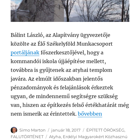
Bálint László, az Alapítvány ügyvezetője
közölte az Élő Székelyföld Munkacsoport
portáljának
főszerkesztőjével, hogy a
kommandói iskola újjáépítése mellett,
továbbra is gyűjtenek az atyhai templom
javára. Az elmúlt időszakban jelentős
pénzadományok és felajánlások érkeztek
ugyan, de mindennemű segítségre szükség
van, hiszen az építkezés felső értékhatárát még
nem ismerik az érintettek.
bővebben
Szerző
Közzétéve
Kategória
Simo Marton
január 18, 2017
ÉPÍTETT ÖRÖKSÉG
,
Címke
FALUTÖRTÉNET
Atyha
,
Erdélyi Magyarokért Közhasznú