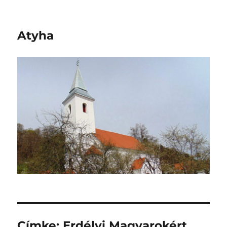
Atyha
Címke:
Erdélyi Magyarokért