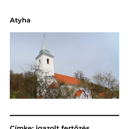
Atyha
Címke:
igazolt fertőzés