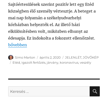
Sajtóértesülések szerint pozitív lett egy Etéd
községben élő személy vértesztje. A beteget a
mai nap folyamán a székelyudvarhelyi
kórházban helyezték el. Az illető házi
elkülönítésben volt, miközben elhunyt az
édesapja. Ez indokolta a fokozott ellenőrzést.
„KORONAVÍRUS A SZOMSZÉDOS ETÉDEN!”
bővebben
Szerző
Közzétéve
Kategória
Simo Marton
április 2, 2020
JELENLÉT
,
JÖVŐKÉP
Címke
Etéd
,
igazolt fertőzés
,
járvány
,
koronavírus
,
veszély
KER
Keresés
a
következő