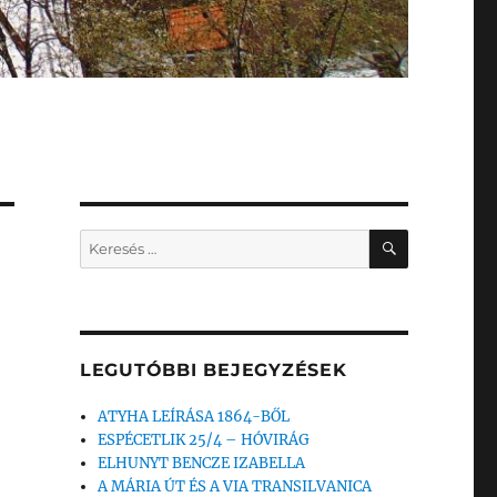
KERESÉS
Keresés
a
következő
kifejezésre:
LEGUTÓBBI BEJEGYZÉSEK
ATYHA LEÍRÁSA 1864-BŐL
ESPÉCETLIK 25/4 – HÓVIRÁG
ELHUNYT BENCZE IZABELLA
A MÁRIA ÚT ÉS A VIA TRANSILVANICA