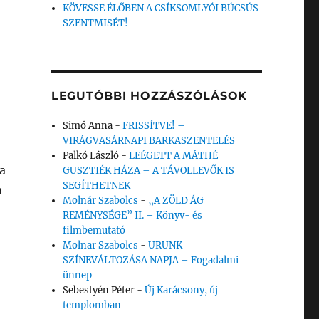
KÖVESSE ÉLŐBEN A CSÍKSOMLYÓI BÚCSÚS
SZENTMISÉT!
LEGUTÓBBI HOZZÁSZÓLÁSOK
Simó Anna
-
FRISSÍTVE! –
VIRÁGVASÁRNAPI BARKASZENTELÉS
Palkó László
-
LEÉGETT A MÁTHÉ
a
GUSZTIÉK HÁZA – A TÁVOLLEVŐK IS
SEGÍTHETNEK
a
Molnár Szabolcs
-
„A ZÖLD ÁG
REMÉNYSÉGE” II. – Könyv- és
om””
filmbemutató
Molnar Szabolcs
-
URUNK
SZÍNEVÁLTOZÁSA NAPJA – Fogadalmi
ünnep
Sebestyén Péter
-
Új Karácsony, új
templomban