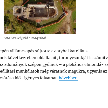
Fotó: Székelyföld a magasból
pén villámcsapás sújtotta az atyhai katolikus
ek következtében oldalfalait, toronycsonkját leszámítv
r az adományok szépen gyűlnek – a plébános elmondá- s
yreállítási munkálatok még váratnak magukra, ugyanis az
„„Számomra ez a templ
csátása idő- igényes folyamat.
bővebben