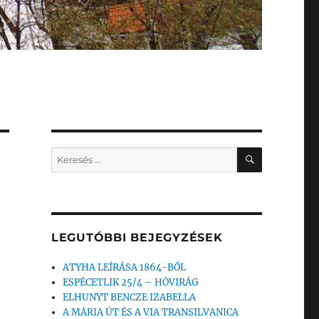
KERESÉS
Keresés
a
következő
kifejezésre:
LEGUTÓBBI BEJEGYZÉSEK
ATYHA LEÍRÁSA 1864-BŐL
ESPÉCETLIK 25/4 – HÓVIRÁG
ELHUNYT BENCZE IZABELLA
A MÁRIA ÚT ÉS A VIA TRANSILVANICA