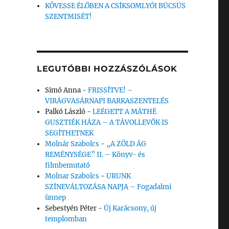
KÖVESSE ÉLŐBEN A CSÍKSOMLYÓI BÚCSÚS
SZENTMISÉT!
LEGUTÓBBI HOZZÁSZÓLÁSOK
Simó Anna
-
FRISSÍTVE! –
VIRÁGVASÁRNAPI BARKASZENTELÉS
Palkó László
-
LEÉGETT A MÁTHÉ
GUSZTIÉK HÁZA – A TÁVOLLEVŐK IS
SEGÍTHETNEK
Molnár Szabolcs
-
„A ZÖLD ÁG
REMÉNYSÉGE” II. – Könyv- és
filmbemutató
Molnar Szabolcs
-
URUNK
SZÍNEVÁLTOZÁSA NAPJA – Fogadalmi
ünnep
Sebestyén Péter
-
Új Karácsony, új
templomban