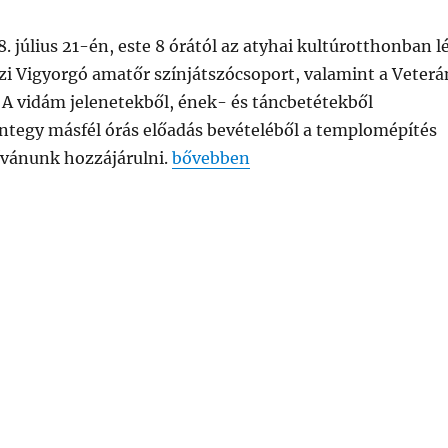
 július 21-én, este 8 órától az atyhai kultúrotthonban l
zi Vigyorgó amatőr színjátszócsoport, valamint a Veterá
 A vidám jelenetekből, ének- és táncbetétekből
integy másfél órás előadás bevételéből a templomépítés
„Szentegyházi műkedvelők vendég
ívánunk hozzájárulni.
bővebben