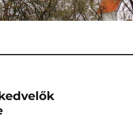
kedvelők
e