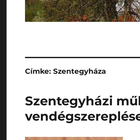
Címke:
Szentegyháza
Szentegyházi mű
vendégszereplés