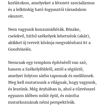
korlátokon, amelyeket a létezett szocializmus
és a lelkünkig ható fogyasztói társadalom
okozott.
Nem vagyunk konzumidióták. Büszke,
cselekvő, hithű székelyek lehetnénk (akár),
akikkel új terveit kívánja megvalósítani itt a
Gondviselés.
Nemcsak egy templom építéséről van szó,
hanem a Székelyföldről, arról a régióról,
amelyet folyton sárba taposnak és mellőznek.
Meg kell mutatnunk a világnak, hogy vagyunk,
és leszünk. Még Atyhában is, ahol a tűzvésszel
egyazon időben műút épül, és mintha
mutatkoznának némi perspektívák.