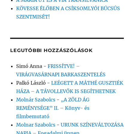
A MÁRIA ÚT ÉS A VIA TRANSILVANICA
KÖVESSE ÉLŐBEN A CSÍKSOMLYÓI BÚCSÚS
SZENTMISÉT!
LEGUTÓBBI HOZZÁSZÓLÁSOK
Simó Anna
-
FRISSÍTVE! –
VIRÁGVASÁRNAPI BARKASZENTELÉS
Palkó László
-
LEÉGETT A MÁTHÉ GUSZTIÉK
HÁZA – A TÁVOLLEVŐK IS SEGÍTHETNEK
Molnár Szabolcs
-
„A ZÖLD ÁG
REMÉNYSÉGE” II. – Könyv- és
filmbemutató
Molnar Szabolcs
-
URUNK SZÍNEVÁLTOZÁSA
NAPJA – Fogadalmi ünnep