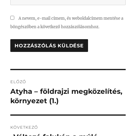
A nevem, e-mail címem, és weboldalcímem mentése a
böngészőben a következő hozzászólásomhoz.
Bejegyzés
ELŐZŐ
navigáció
Atyha – földrajzi megközelítés,
Korábbi
bejegyzés:
környezet (1.)
KÖVETKEZŐ