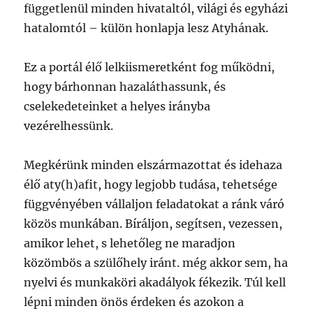
függetlenül minden hivataltól, világi és egyházi
hatalomtól – külön honlapja lesz Atyhának.
Ez a portál élő lelkiismeretként fog működni,
hogy bárhonnan hazaláthassunk, és
cselekedeteinket a helyes irányba
vezérelhessünk.
Megkérünk minden elszármazottat és idehaza
élő aty(h)afit, hogy legjobb tudása, tehetsége
függvényében vállaljon feladatokat a ránk váró
közös munkában. Bíráljon, segítsen, vezessen,
amikor lehet, s lehetőleg ne maradjon
közömbös a szülőhely iránt. még akkor sem, ha
nyelvi és munkaköri akadályok fékezik. Túl kell
lépni minden önös érdeken és azokon a