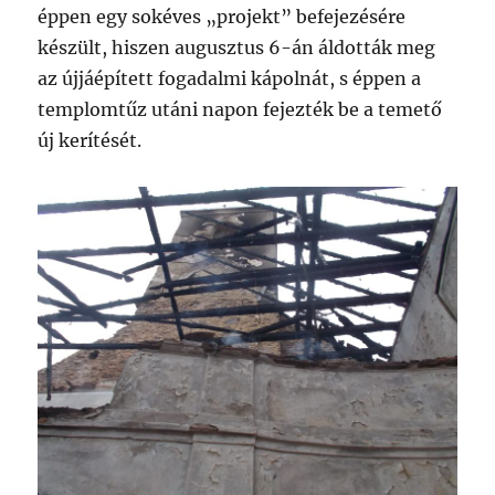
éppen egy sokéves „projekt” befejezésére
készült, hiszen augusztus 6-án áldották meg
az újjáépített fogadalmi kápolnát, s éppen a
templomtűz utáni napon fejezték be a temető
új kerítését.