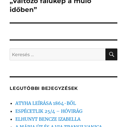
„Változó falukép a múló
Következő
bejegyzés:
időben”
KER
Keresés
a
következő
kifejezésre:
LEGUTÓBBI BEJEGYZÉSEK
ATYHA LEÍRÁSA 1864-BŐL
ESPÉCETLIK 25/4 – HÓVIRÁG
ELHUNYT BENCZE IZABELLA