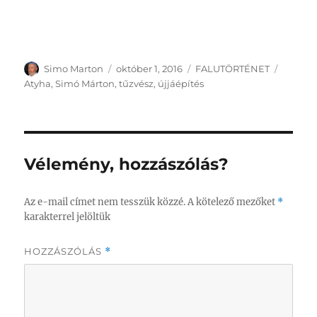
Szerző
Közzétéve
Kategória
Címke
Simo Marton
október 1, 2016
FALUTÖRTÉNET
Atyha
,
Simó Márton
,
tűzvész
,
újjáépítés
Vélemény, hozzászólás?
Az e-mail címet nem tesszük közzé.
A kötelező mezőket
*
karakterrel jelöltük
HOZZÁSZÓLÁS
*