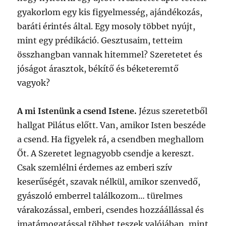
gyakorlom egy kis figyelmesség, ajándékozás,
baráti érintés által. Egy mosoly többet nyújt,
mint egy prédikáció. Gesztusaim, tetteim
összhangban vannak hitemmel? Szeretetet és
jóságot árasztok, békítő és béketeremtő
vagyok?
A mi Istenünk a csend Istene.
Jézus szeretetből
hallgat Pilátus előtt. Van, amikor Isten beszéde
a csend. Ha figyelek rá, a csendben meghallom
Őt. A Szeretet legnagyobb csendje a kereszt.
Csak szemlélni érdemes az emberi szív
keserűségét, szavak nélkül, amikor szenvedő,
gyászoló emberrel találkozom… türelmes
várakozással, emberi, csendes hozzáállással és
imatámogatással többet teszek valójában, mint