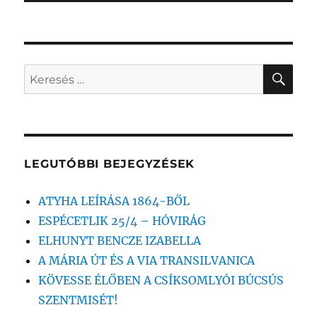
KER
Keresés
a
következő
kifejezésre:
LEGUTÓBBI BEJEGYZÉSEK
ATYHA LEÍRÁSA 1864-BŐL
ESPÉCETLIK 25/4 – HÓVIRÁG
ELHUNYT BENCZE IZABELLA
A MÁRIA ÚT ÉS A VIA TRANSILVANICA
KÖVESSE ÉLŐBEN A CSÍKSOMLYÓI BÚCSÚS
SZENTMISÉT!