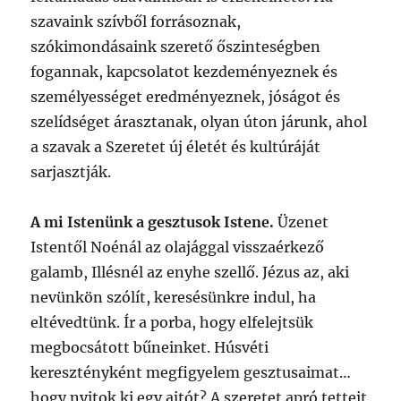
szavaink szívből forrásoznak,
szókimondásaink szerető őszinteségben
fogannak, kapcsolatot kezdeményeznek és
személyességet eredményeznek, jóságot és
szelídséget árasztanak, olyan úton járunk, ahol
a szavak a Szeretet új életét és kultúráját
sarjasztják.
A mi Istenünk a gesztusok Istene.
Üzenet
Istentől Noénál az olajággal visszaérkező
galamb, Illésnél az enyhe szellő. Jézus az, aki
nevünkön szólít, keresésünkre indul, ha
eltévedtünk. Ír a porba, hogy elfelejtsük
megbocsátott bűneinket. Húsvéti
keresztényként megfigyelem gesztusaimat…
hogy nyitok ki egy ajtót? A szeretet apró tetteit