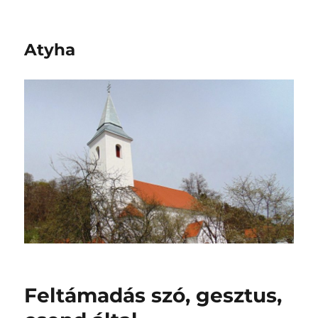
Atyha
Feltámadás szó, gesztus,