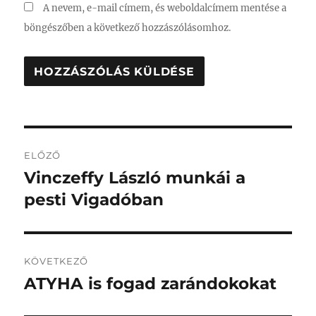
A nevem, e-mail címem, és weboldalcímem mentése a
böngészőben a következő hozzászólásomhoz.
Bejegyzés
ELŐZŐ
navigáció
Vinczeffy László munkái a
Korábbi
bejegyzés:
pesti Vigadóban
KÖVETKEZŐ
ATYHA is fogad zarándokokat
Következő
bejegyzés: