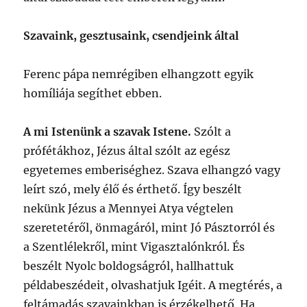
Szavaink, gesztusaink, csendjeink által
Ferenc pápa nemrégiben elhangzott egyik
homíliája segíthet ebben.
A mi Istenünk a szavak Istene.
Szólt a
prófétákhoz, Jézus által szólt az egész
egyetemes emberiséghez. Szava elhangzó vagy
leírt szó, mely élő és érthető. Így beszélt
nekünk Jézus a Mennyei Atya végtelen
szeretetéről, önmagáról, mint Jó Pásztorról és
a Szentlélekről, mint Vigasztalónkról. És
beszélt Nyolc boldogságról, hallhattuk
példabeszédeit, olvashatjuk Igéit. A megtérés, a
feltámadás szavainkban is érzékelhető. Ha