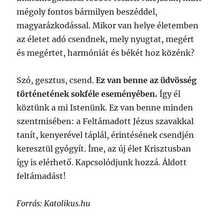
mégoly fontos bármilyen beszéddel,
magyarázkodással. Mikor van helye életemben
az életet adó csendnek, mely nyugtat, megért
és megértet, harmóniát és békét hoz közénk?
Szó, gesztus, csend.
Ez van benne az üdvösség
történetének sokféle eseményében.
Így él
köztünk a mi Istenünk. Ez van benne minden
szentmisében: a Feltámadott Jézus szavakkal
tanít, kenyerével táplál, érintésének csendjén
keresztül gyógyít. Íme, az új élet Krisztusban
így is elérhető. Kapcsolódjunk hozzá. Áldott
feltámadást!
Forrás: Katolikus.hu