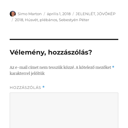
Szerző
Közzétéve
Kategória
Simo Marton
április 1, 2018
JELENLÉT
,
JÖVŐKÉP
Címke
2018
,
Húsvét
,
plébános
,
Sebestyén Péter
Vélemény, hozzászólás?
Az e-mail címet nem tesszük közzé.
A kötelező mezőket
*
karakterrel jelöltük
HOZZÁSZÓLÁS
*