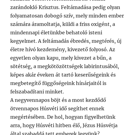
zarándokló Krisztus. Feltámadása pedig olyan
folyamatosan dobogó szív, mely minden ember
számára áramoltatja, küldi a friss oxigént, a
mindennapi életünkbe behatoló isteni
kegyelmet. A feltámadás ébredés, megtérés, új
életre hívó kezdemény, kivezető folyosó. Az
egyetlen olyan kapu, mely kivezet a bűn, a
sötétség, a megkötözöttségek labirintusából,
képes akár éveken át tartó keserűségeink és
megbetegítő függőségeink hínárjaitól is
felszabadítani minket.
A negyvennapos böjt és a most kezdődő
ötvennapos Húsvéti idő segíthet ennek
megértésében. De hol, hogyan figyelhetünk
arra, hogy Húsvéti hitben élő, Jézus Húsvétja
által szabaddá tett emberek legyünk?