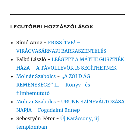
LEGUTÓBBI HOZZÁSZÓLÁSOK
Simó Anna
-
FRISSÍTVE! –
VIRÁGVASÁRNAPI BARKASZENTELÉS
Palkó László
-
LEÉGETT A MÁTHÉ GUSZTIÉK
HÁZA – A TÁVOLLEVŐK IS SEGÍTHETNEK
Molnár Szabolcs
-
„A ZÖLD ÁG
REMÉNYSÉGE” II. – Könyv- és
filmbemutató
Molnar Szabolcs
-
URUNK SZÍNEVÁLTOZÁSA
NAPJA – Fogadalmi ünnep
Sebestyén Péter
-
Új Karácsony, új
templomban