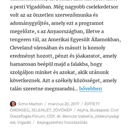
a pesti Vigadóban. Még nagyobb cselekedetsor
volt az az önzetlen szervezőmunka és
adománygyűjtés, amely ezt a programot
megelőzte, s az Anyaországban, illetve a
tengeren túl, az Amerikai Egyesült Államokban,
Cleveland városában és másutt is komoly
eredményt hozott, pénzt és jóakaratot, amely
hamarosan beépül majd a falakba, hogy
szolgáljon minket és azokat, akik utánunk
következnek. Azt a székely közösséget, amely
„Arról, amit értünk te
talán szeretne megmaradni…
bővebben
Szerző
Közzétéve
Kategória
Simo Marton
március 20, 2017
ÉPÍTETT
Címke
ÖRÖKSÉG
,
JELENLÉT
,
JÖVŐKÉP
Atyha
,
Budapest
,
Civil
Összefogás Fórum
,
CÖF
,
dr. Bencze Izabella
,
jótékonysági
Arról,
est
,
Vigadó
bejegyzéshez hozzászólás
amit