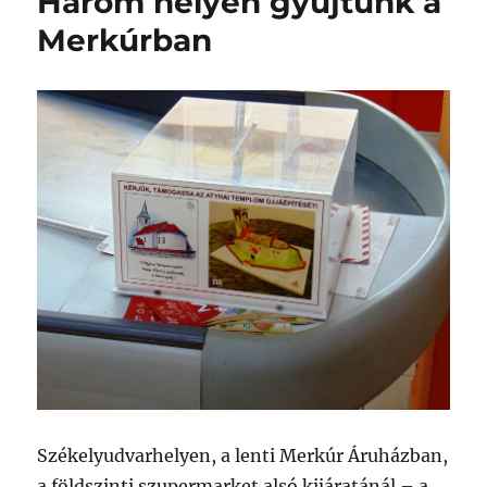
Három helyen gyűjtünk a
Merkúrban
Székelyudvarhelyen, a lenti Merkúr Áruházban,
a földszinti szupermarket alsó kijáratánál – a