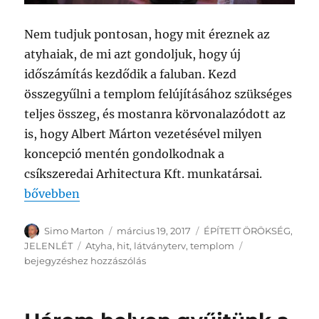
Nem tudjuk pontosan, hogy mit éreznek az
atyhaiak, de mi azt gondoljuk, hogy új
időszámítás kezdődik a faluban. Kezd
összegyűlni a templom felújításához szükséges
teljes összeg, és mostanra körvonalazódott az
is, hogy Albert Márton vezetésével milyen
koncepció mentén gondolkodnak a
csíkszeredai Arhitectura Kft. munkatársai.
„Új időszámítás Atyhában”
bővebben
Szerző
Közzétéve
Kategória
Simo Marton
március 19, 2017
ÉPÍTETT ÖRÖKSÉG
,
Címke
Új
JELENLÉT
Atyha
,
hit
,
látványterv
,
templom
időszámítás
bejegyzéshez hozzászólás
Atyhában