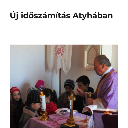
értünk
tettek
Új időszámítás Atyhában