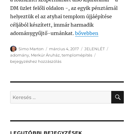
DM üzlet felőli oldalon -, az egyik pénztárnál
helyeztük el az atyhai templom újjáépítése
céljából készített, immár harmadik
„Három helyen gyűjtün
adománygyűjtő-urnánkat.
bővebben
Szerző
Közzétéve
Kategória
Címke
Simo Marton
március 4, 2017
JELENLÉT
Három
adomány
,
Merkúr Áruház
,
templomépítés
helyen
bejegyzéshez hozzászólás
gyűjtünk
a
Merkúrban
KER
Keresés
a
következő
kifejezésre:
LEGUTÓBBI BEJEGYZÉSEK