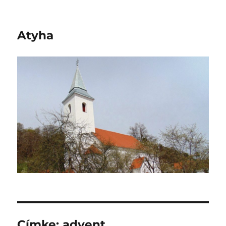
Atyha
Címke:
advent