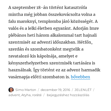
A szeptember 18-án történt katasztrófa
mintha még jobban összekovácsolta volna a
falu maroknyi, templomba járó közösségét. A
valós és a lelki életben egyaránt. Adorján Imre
plébános heti három alkalommal tart hajnali
szentmisét az adventi időszakban. Hétfőn,
szerdán és szombatonként megtelik a
ravatalozó kis kápolnája, amelyet e
kényszerhelyzetben szentmisék tartására is
használnak. Így történt ez az advent harmadik
„Roráté Atyhában”
vasárnapja előtti szombaton is.
bővebben
Szerző
Közzétéve
Kategória
Címke
Simo Marton
december 19, 2016
JELENLÉT
Roráté
advent
,
Atyha
,
roráté
bejegyzéshez hozzászólás
Atyhában