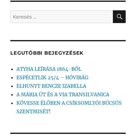
KER
Keresés
a
következő
kifejezésre:
LEGUTÓBBI BEJEGYZÉSEK
ATYHA LEÍRÁSA 1864-BŐL
ESPÉCETLIK 25/4 – HÓVIRÁG
ELHUNYT BENCZE IZABELLA
A MÁRIA ÚT ÉS A VIA TRANSILVANICA
KÖVESSE ÉLŐBEN A CSÍKSOMLYÓI BÚCSÚS
SZENTMISÉT!