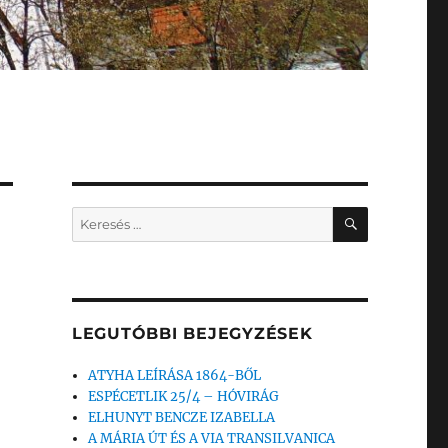
KERESÉS
Keresés
a
következő
kifejezésre:
LEGUTÓBBI BEJEGYZÉSEK
ATYHA LEÍRÁSA 1864-BŐL
ESPÉCETLIK 25/4 – HÓVIRÁG
ELHUNYT BENCZE IZABELLA
A MÁRIA ÚT ÉS A VIA TRANSILVANICA