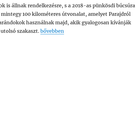
sok is állnak rendelkezésre, s a 2018-as pünkösdi búcsúra
a mintegy 100 kilométeres útvonalat, amelyet Parajdról
zarándokok használnak majd, akik gyalogosan kívánják
„Épül a MÁRIA ÚT Parajd-Csíksomlyó k
 utolsó szakaszt.
bővebben