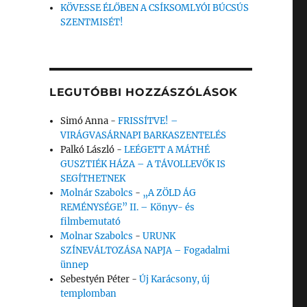
KÖVESSE ÉLŐBEN A CSÍKSOMLYÓI BÚCSÚS
SZENTMISÉT!
LEGUTÓBBI HOZZÁSZÓLÁSOK
Simó Anna
-
FRISSÍTVE! –
VIRÁGVASÁRNAPI BARKASZENTELÉS
Palkó László
-
LEÉGETT A MÁTHÉ
GUSZTIÉK HÁZA – A TÁVOLLEVŐK IS
SEGÍTHETNEK
Molnár Szabolcs
-
„A ZÖLD ÁG
REMÉNYSÉGE” II. – Könyv- és
filmbemutató
Molnar Szabolcs
-
URUNK
SZÍNEVÁLTOZÁSA NAPJA – Fogadalmi
ünnep
Sebestyén Péter
-
Új Karácsony, új
templomban