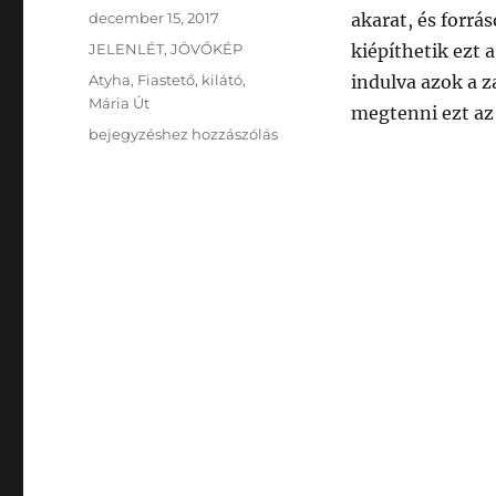
Közzétéve
december 15, 2017
akarat, és forrá
Kategória
JELENLÉT
,
JÖVŐKÉP
kiépíthetik ezt 
Címke
Atyha
,
Fiastető
,
kilátó
,
indulva azok a 
Mária Út
megtenni ezt az
Épül
bejegyzéshez hozzászólás
a
MÁRIA
ÚT
Parajd-
Csíksomlyó
közti
szakasza