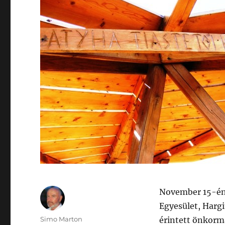
November 15-én 
Egyesület, Hargi
Szerző
Simo Marton
érintett önkorm