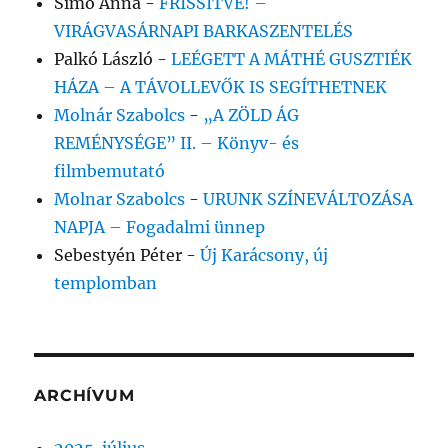
Simó Anna
-
FRISSÍTVE! –
VIRÁGVASÁRNAPI BARKASZENTELÉS
Palkó László
-
LEÉGETT A MÁTHÉ GUSZTIÉK
HÁZA – A TÁVOLLEVŐK IS SEGÍTHETNEK
Molnár Szabolcs
-
„A ZÖLD ÁG
REMÉNYSÉGE” II. – Könyv- és
filmbemutató
Molnar Szabolcs
-
URUNK SZÍNEVÁLTOZÁSA
NAPJA – Fogadalmi ünnep
Sebestyén Péter
-
Új Karácsony, új
templomban
ARCHÍVUM
2025. július