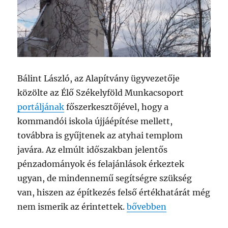
Bálint László, az Alapítvány ügyvezetője
közölte az Élő Székelyföld Munkacsoport
portáljának
főszerkesztőjével, hogy a
kommandói iskola újjáépítése mellett,
továbbra is gyűjtenek az atyhai templom
javára. Az elmúlt időszakban jelentős
pénzadományok és felajánlások érkeztek
ugyan, de mindennemű segítségre szükség
van, hiszen az építkezés felső értékhatárát még
nem ismerik az érintettek.
bővebben