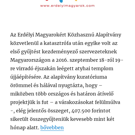
Az Erdélyi Magyarokért Közhasznú Alapítvány
közvetlenül a katasztrófa után egyike volt az
első gyűjtést kezdeményező szervezeteknek
Magyarországon a 2016. szeptember 18-ról 19-
re virradó éjszakán leégett atyhai templom
újjáépítésére. Az alapítvány kuratóriuma
örömmel és hálával nyugtázta, hogy –
miközben több országos és határon átívelő
projektjük is fut – a várakozásokat felülmúlva
-, elég jelentős összeget, 407.500 forintot
sikerült összegyűjteniük kevesebb mint két
„A templom javára gyűjtöttek”
hónap alatt.
bővebben