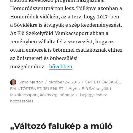
a soron következő program házigazdája
Homoródszentmárton lesz. Túllépve azonban a
Homoródok vidékén, az a terv, hogy 2017-ben
a Sóvidékre is átvigyük e szép kezdeményezést.
Az Élő Székelyföld Munkacsoport abban a
reményben vállalta fel a szervezést, hogy az
ottani emberek is örömmel csatlakoznak ehhez
az önismereti és önbecsülési
mozgalomhoz…
bővebben
Szerző
Közzétéve
Kategória
Simo Marton
október 24, 2016
ÉPÍTETT ÖRÖKSÉG
,
Címke
FALUTÖRTÉNET
,
JELENLÉT
Atyha
,
Élő Székelyföld
„A
Munkacsoport
,
közösség
,
néprajz
bejegyzéshez
zöld
hozzászólás
ág
reménysége”
„Változó falukép a múló