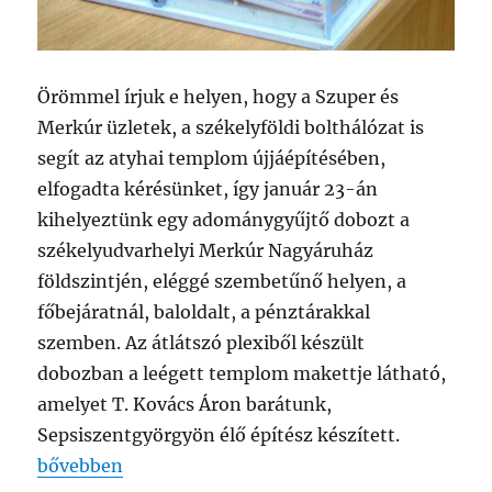
Örömmel írjuk e helyen, hogy a Szuper és
Merkúr üzletek, a székelyföldi bolthálózat is
segít az atyhai templom újjáépítésében,
elfogadta kérésünket, így január 23-án
kihelyeztünk egy adománygyűjtő dobozt a
székelyudvarhelyi Merkúr Nagyáruház
földszintjén, eléggé szembetűnő helyen, a
főbejáratnál, baloldalt, a pénztárakkal
szemben. Az átlátszó plexiből készült
dobozban a leégett templom makettje látható,
amelyet T. Kovács Áron barátunk,
Sepsiszentgyörgyön élő építész készített.
„Segít a Merkúr Áruházlánc is”
bővebben