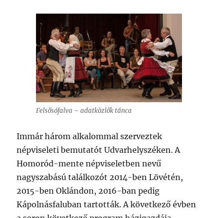
Felsősófalva – adatközlők tánca
Immár három alkalommal szerveztek
népviseleti bemutatót Udvarhelyszéken. A
Homoród-mente népviseletben nevű
nagyszabású találkozót 2014-ben Lövétén,
2015-ben Oklándon, 2016-ban pedig
Kápolnásfaluban tartották. A következő évben