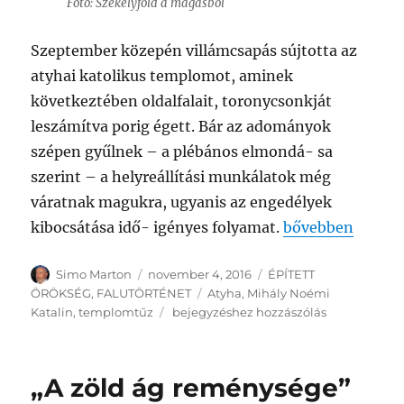
Fotó: Székelyföld a magasból
Szeptember közepén villámcsapás sújtotta az
atyhai katolikus templomot, aminek
következtében oldalfalait, toronycsonkját
leszámítva porig égett. Bár az adományok
szépen gyűlnek – a plébános elmondá- sa
szerint – a helyreállítási munkálatok még
váratnak magukra, ugyanis az engedélyek
„„Számomra ez 
kibocsátása idő- igényes folyamat.
bővebben
Szerző
Közzétéve
Kategória
Simo Marton
november 4, 2016
ÉPÍTETT
Címke
ÖRÖKSÉG
,
FALUTÖRTÉNET
Atyha
,
Mihály Noémi
„Számomra
Katalin
,
templomtűz
bejegyzéshez hozzászólás
ez
a
templom”
„A zöld ág reménysége”