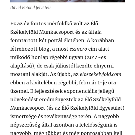
Dávid Botond felvétele
Ez az év fontos mérföldkő volt az Élő
Székelyföld Munkacsoport és az általa
fenntartott két portál életében. A korábban
létrehozott blog, a most
eszm.ro
cím alatt
működő honlap régebbi ugyan (2014-es
alapítású), de csak júliustól kezdte elnyerni
mostani alakját. Az újabb, az
eloszekelyfold.com
ebben a kivitelében régebbi, február 1-je óta
üzemel. E fejlesztések exponenciális jellegű
növekedést eredményeztek az Élő Székelyföld
Munkacsoport (és az Élő Székelyföld Egyesület)
ismertsége és tevékenysége terén. A nagyobb
népszerűség által azonban a felelősségünk is
nagyobb, még többet és még pontosabban kell