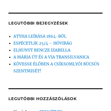
következő
kifejezésre:
LEGUTÓBBI BEJEGYZÉSEK
ATYHA LEÍRÁSA 1864-BŐL
ESPÉCETLIK 25/4 – HÓVIRÁG
ELHUNYT BENCZE IZABELLA
A MÁRIA ÚT ÉS A VIA TRANSILVANICA
KÖVESSE ÉLŐBEN A CSÍKSOMLYÓI BÚCSÚS
SZENTMISÉT!
LEGUTÓBBI HOZZÁSZÓLÁSOK