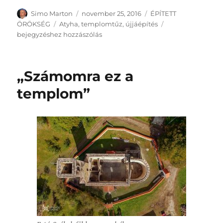
Szerző
Közzétéve
Kategória
Simo Marton
november 25, 2016
ÉPÍTETT
Címke
A
ÖRÖKSÉG
Atyha
,
templomtűz
,
újjáépítés
templom
bejegyzéshez hozzászólás
javára
gyűjtöttek
„Számomra ez a
templom”