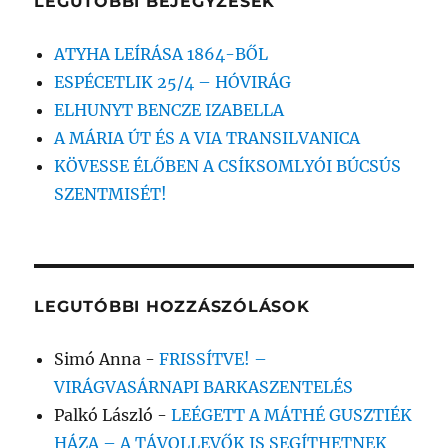
LEGUTÓBBI BEJEGYZÉSEK
ATYHA LEÍRÁSA 1864-BŐL
ESPÉCETLIK 25/4 – HÓVIRÁG
ELHUNYT BENCZE IZABELLA
A MÁRIA ÚT ÉS A VIA TRANSILVANICA
KÖVESSE ÉLŐBEN A CSÍKSOMLYÓI BÚCSÚS
SZENTMISÉT!
LEGUTÓBBI HOZZÁSZÓLÁSOK
Simó Anna
-
FRISSÍTVE! –
VIRÁGVASÁRNAPI BARKASZENTELÉS
Palkó László
-
LEÉGETT A MÁTHÉ GUSZTIÉK
HÁZA – A TÁVOLLEVŐK IS SEGÍTHETNEK