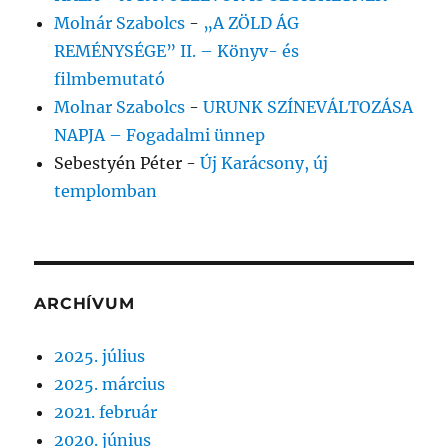
Molnár Szabolcs
-
„A ZÖLD ÁG
REMÉNYSÉGE” II. – Könyv- és
filmbemutató
Molnar Szabolcs
-
URUNK SZÍNEVÁLTOZÁSA
NAPJA – Fogadalmi ünnep
Sebestyén Péter
-
Új Karácsony, új
templomban
ARCHÍVUM
2025. július
2025. március
2021. február
2020. június