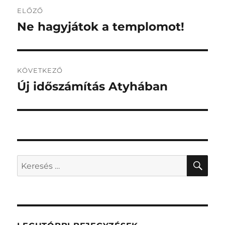
Bejegyzés
ELŐZŐ
navigáció
Ne hagyjátok a templomot!
Korábbi
bejegyzés:
KÖVETKEZŐ
Új időszámítás Atyhában
Következő
bejegyzés:
KER
Keresés
a
következő
kifejezésre: