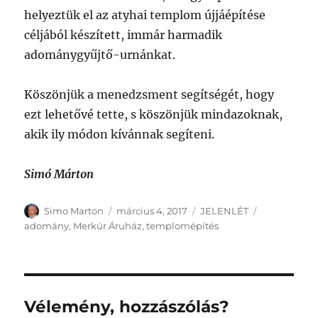
helyeztük el az atyhai templom újjáépítése
céljából készített, immár harmadik
adománygyűjtő-urnánkat.
Köszönjük a menedzsment segítségét, hogy
ezt lehetővé tette, s köszönjük mindazoknak,
akik ily módon kívánnak segíteni.
Simó Márton
Szerző
Közzétéve
Kategória
Címke
Simo Marton
március 4, 2017
JELENLÉT
adomány
,
Merkúr Áruház
,
templomépítés
Vélemény, hozzászólás?