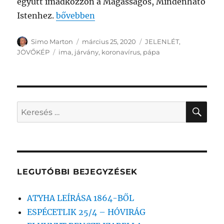
együtt imádkozzon a Magasságos, Mindenható
„KÖZÖS IMÁRA SZÓLÍT FEL A SZENTATY
Istenhez.
bővebben
Szerző
Közzétéve
Kategória
Simo Marton
március 25, 2020
JELENLÉT
,
Címke
JÖVŐKÉP
ima
,
járvány
,
koronavírus
,
pápa
KER
Keresés
a
következő
kifejezésre:
LEGUTÓBBI BEJEGYZÉSEK
ATYHA LEÍRÁSA 1864-BŐL
ESPÉCETLIK 25/4 – HÓVIRÁG