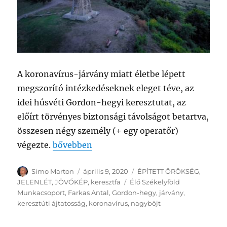
A koronavírus-járvány miatt életbe lépett
megszorító intézkedéseknek eleget téve, az
idei húsvéti Gordon-hegyi keresztutat, az
előírt törvényes biztonsági távolságot betartva,
összesen négy személy (+ egy operatőr)
„GORDON-HEGYI KERESZTÚT”
végezte.
bővebben
Szerző
Közzétéve
Kategória
Simo Marton
április 9, 2020
ÉPÍTETT ÖRÖKSÉG
,
Címke
JELENLÉT
,
JÖVŐKÉP
,
keresztfa
Élő Székelyföld
Munkacsoport
,
Farkas Antal
,
Gordon-hegy
,
járvány
,
keresztúti ájtatosság
,
koronavírus
,
nagyböjt