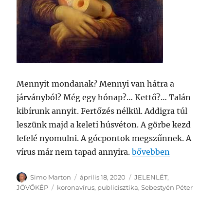
Mennyit mondanak? Mennyi van hátra a
járványból? Még egy hónap?… Kettő?… Talán
kibírunk annyit. Fertőzés nélkül. Addigra túl
leszünk majd a keleti húsvéton. A görbe kezd
lefelé nyomulni. A gócpontok megszűnnek. A
„MÉG EGY HÓNAP?…
vírus már nem tapad annyira.
bővebben
Szerző
Közzétéve
Kategória
Simo Marton
április 18, 2020
JELENLÉT
,
Címke
JÖVŐKÉP
koronavírus
,
publicisztika
,
Sebestyén Péter