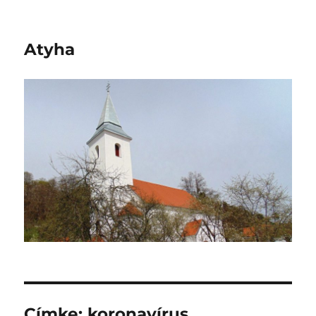
Atyha
Címke:
koronavírus