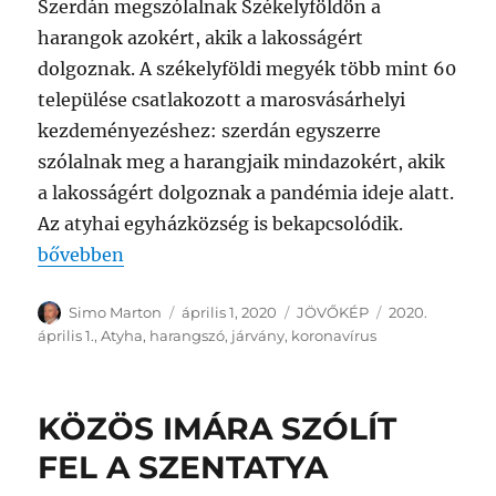
Szerdán megszólalnak Székelyföldön a
harangok azokért, akik a lakosságért
dolgoznak. A székelyföldi megyék több mint 60
települése csatlakozott a marosvásárhelyi
kezdeményezéshez: szerdán egyszerre
szólalnak meg a harangjaik mindazokért, akik
a lakosságért dolgoznak a pandémia ideje alatt.
Az atyhai egyházközség is bekapcsolódik.
„A GONDOSKODÓKÉRT KONDULNAK A SZÉKELY H
bővebben
Szerző
Közzétéve
Kategória
Címke
Simo Marton
április 1, 2020
JÖVŐKÉP
2020.
április 1.
,
Atyha
,
harangszó
,
járvány
,
koronavírus
KÖZÖS IMÁRA SZÓLÍT
FEL A SZENTATYA