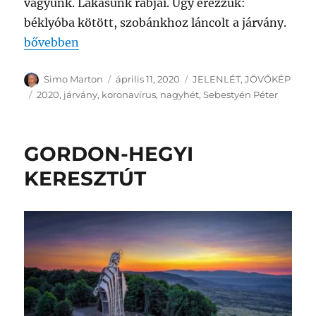
vagyunk. Lakásunk rabjai. Úgy érezzük:
béklyóba kötött, szobánkhoz láncolt a járvány.
„NAGYCSÜTÖRTÖK – AVAGY 2020 ONLINE”
bővebben
Szerző
Közzétéve
Kategória
Simo Marton
április 11, 2020
JELENLÉT
,
JÖVŐKÉP
Címke
2020
,
járvány
,
koronavírus
,
nagyhét
,
Sebestyén Péter
GORDON-HEGYI
KERESZTÚT