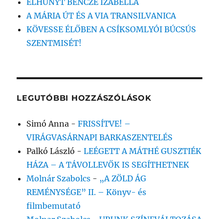
ELHUNYT BENCZE IZABELLA
A MÁRIA ÚT ÉS A VIA TRANSILVANICA
KÖVESSE ÉLŐBEN A CSÍKSOMLYÓI BÚCSÚS
SZENTMISÉT!
LEGUTÓBBI HOZZÁSZÓLÁSOK
Simó Anna
-
FRISSÍTVE! –
VIRÁGVASÁRNAPI BARKASZENTELÉS
Palkó László
-
LEÉGETT A MÁTHÉ GUSZTIÉK
HÁZA – A TÁVOLLEVŐK IS SEGÍTHETNEK
Molnár Szabolcs
-
„A ZÖLD ÁG
REMÉNYSÉGE” II. – Könyv- és
filmbemutató