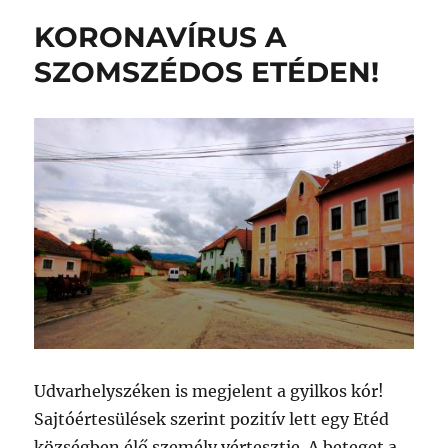
KORONAVÍRUS A
SZOMSZÉDOS ETÉDEN!
Udvarhelyszéken is megjelent a gyilkos kór!
Sajtóértesülések szerint pozitív lett egy Etéd
községben élő személy vértesztje. A beteget a