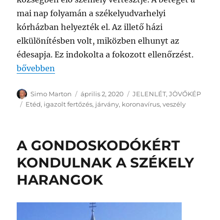
mai nap folyamán a székelyudvarhelyi
kórházban helyezték el. Az illető házi
elkülönítésben volt, miközben elhunyt az
édesapja. Ez indokolta a fokozott ellenőrzést.
„KORONAVÍRUS A SZOMSZÉDOS ETÉDEN!”
bővebben
Szerző
Közzétéve
Kategória
Simo Marton
április 2, 2020
JELENLÉT
,
JÖVŐKÉP
Címke
Etéd
,
igazolt fertőzés
,
járvány
,
koronavírus
,
veszély
A GONDOSKODÓKÉRT
KONDULNAK A SZÉKELY
HARANGOK