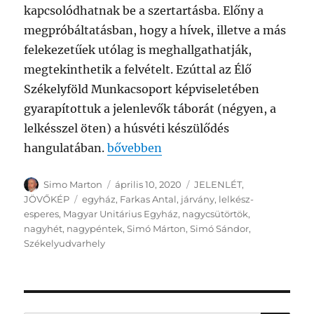
kapcsolódhatnak be a szertartásba. Előny a
megpróbáltatásban, hogy a hívek, illetve a más
felekezetűek utólag is meghallgathatják,
megtekinthetik a felvételt. Ezúttal az Élő
Székelyföld Munkacsoport képviseletében
gyarapítottuk a jelenlevők táborát (négyen, a
lelkésszel öten) a húsvéti készülődés
„NAGYCSÜTÖRTÖK – HIRDESD AZ IG
hangulatában.
bővebben
Szerző
Közzétéve
Kategória
Simo Marton
április 10, 2020
JELENLÉT
,
Címke
JÖVŐKÉP
egyház
,
Farkas Antal
,
járvány
,
lelkész-
esperes
,
Magyar Unitárius Egyház
,
nagycsütörtök
,
nagyhét
,
nagypéntek
,
Simó Márton
,
Simó Sándor
,
Székelyudvarhely