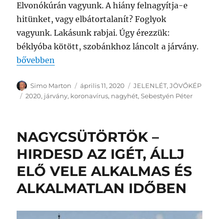
Elvonókúrán vagyunk. A hiány felnagyítja-e
hitünket, vagy elbátortalanít? Foglyok
vagyunk. Lakásunk rabjai. Úgy érezzük:
béklyóba kötött, szobánkhoz láncolt a járvány.
„NAGYCSÜTÖRTÖK – AVAGY 2020 ONLINE”
bővebben
Szerző
Közzétéve
Kategória
Simo Marton
április 11, 2020
JELENLÉT
,
JÖVŐKÉP
Címke
2020
,
járvány
,
koronavírus
,
nagyhét
,
Sebestyén Péter
NAGYCSÜTÖRTÖK –
HIRDESD AZ IGÉT, ÁLLJ
ELŐ VELE ALKALMAS ÉS
ALKALMATLAN IDŐBEN