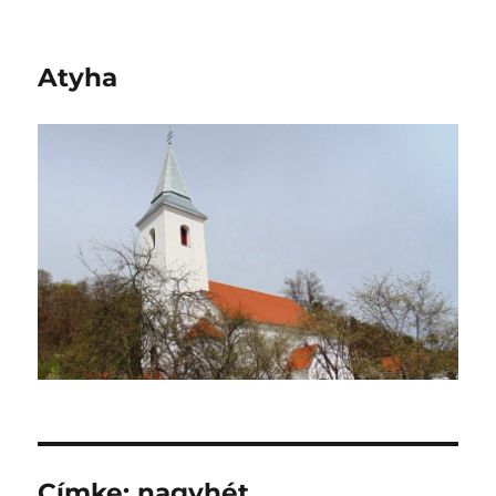
Atyha
Címke:
nagyhét