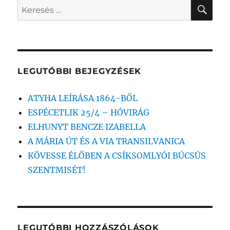
KER
Keresés
a
következő
kifejezésre:
LEGUTÓBBI BEJEGYZÉSEK
ATYHA LEÍRÁSA 1864-BŐL
ESPÉCETLIK 25/4 – HÓVIRÁG
ELHUNYT BENCZE IZABELLA
A MÁRIA ÚT ÉS A VIA TRANSILVANICA
KÖVESSE ÉLŐBEN A CSÍKSOMLYÓI BÚCSÚS
SZENTMISÉT!
LEGUTÓBBI HOZZÁSZÓLÁSOK