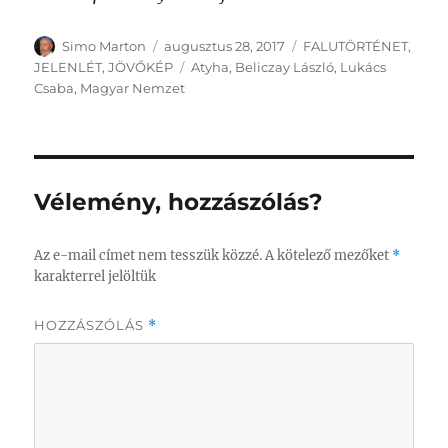
Szerző
Közzétéve
Kategória
Simo Marton
augusztus 28, 2017
FALUTÖRTÉNET
,
Címke
JELENLÉT
,
JÖVŐKÉP
Atyha
,
Beliczay László
,
Lukács
Csaba
,
Magyar Nemzet
Vélemény, hozzászólás?
Az e-mail címet nem tesszük közzé.
A kötelező mezőket
*
karakterrel jelöltük
HOZZÁSZÓLÁS
*