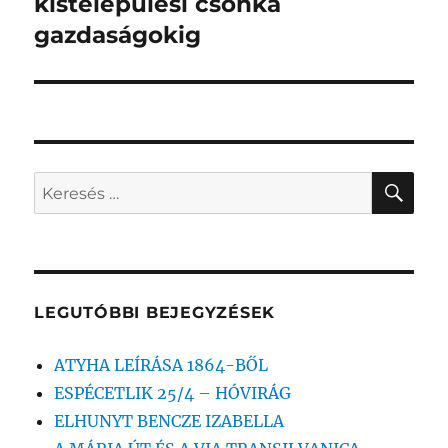
kistelepülési csonka
gazdaságokig
KER
Keresés
a
következő
kifejezésre:
LEGUTÓBBI BEJEGYZÉSEK
ATYHA LEÍRÁSA 1864-BŐL
ESPÉCETLIK 25/4 – HÓVIRÁG
ELHUNYT BENCZE IZABELLA