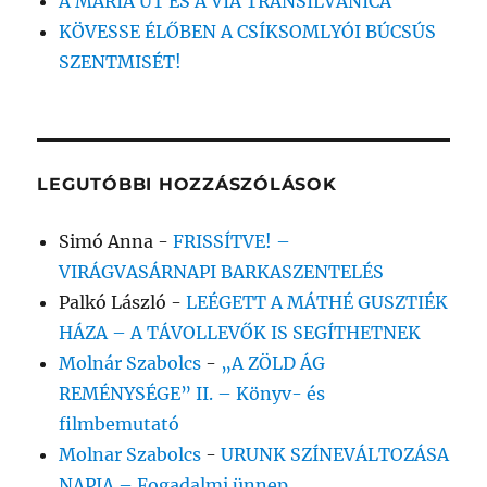
A MÁRIA ÚT ÉS A VIA TRANSILVANICA
KÖVESSE ÉLŐBEN A CSÍKSOMLYÓI BÚCSÚS
SZENTMISÉT!
LEGUTÓBBI HOZZÁSZÓLÁSOK
Simó Anna
-
FRISSÍTVE! –
VIRÁGVASÁRNAPI BARKASZENTELÉS
Palkó László
-
LEÉGETT A MÁTHÉ GUSZTIÉK
HÁZA – A TÁVOLLEVŐK IS SEGÍTHETNEK
Molnár Szabolcs
-
„A ZÖLD ÁG
REMÉNYSÉGE” II. – Könyv- és
filmbemutató
Molnar Szabolcs
-
URUNK SZÍNEVÁLTOZÁSA
NAPJA – Fogadalmi ünnep