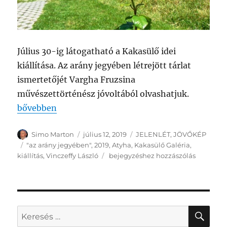
Július 30-ig látogatható a Kakasülő idei
kiállítása. Az arány jegyében létrejött tárlat
ismertetőjét Vargha Fruzsina
művészettörténész jóvoltából olvashatjuk.
„KAKASÜLŐ GALÉRIA – Képzőművészek ARÁNYOS vá
bővebben
Szerző
Közzétéve
Kategória
Simo Marton
július 12, 2019
JELENLÉT
,
JÖVŐKÉP
Címke
"az arány jegyében"
,
2019
,
Atyha
,
Kakasülő Galéria
,
KAKASÜLŐ
kiállítás
,
Vinczeffy László
bejegyzéshez hozzászólás
GALÉRIA
–
Képzőművészek
ARÁNYOS
válasza
KER
Keresés
–
a