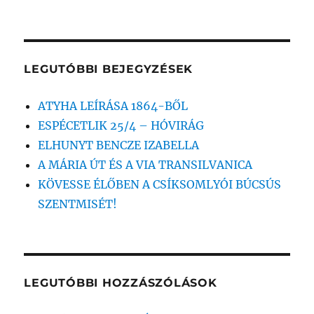
FRISSÍTVE!
következő
kifejezésre:
LEGUTÓBBI BEJEGYZÉSEK
ATYHA LEÍRÁSA 1864-BŐL
ESPÉCETLIK 25/4 – HÓVIRÁG
ELHUNYT BENCZE IZABELLA
A MÁRIA ÚT ÉS A VIA TRANSILVANICA
KÖVESSE ÉLŐBEN A CSÍKSOMLYÓI BÚCSÚS
SZENTMISÉT!
LEGUTÓBBI HOZZÁSZÓLÁSOK