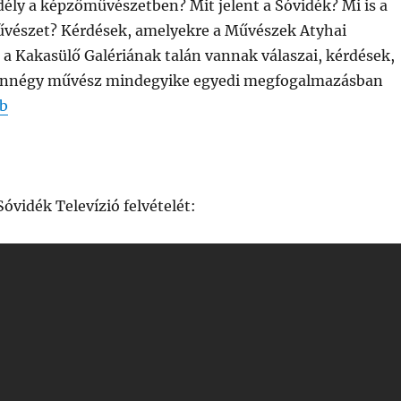
dély a képzőművészetben? Mit jelent a Sóvidék? Mi is a
vészet? Kérdések, amelyekre a Művészek Atyhai
a Kakasülő Galériának talán vannak válaszai, kérdések,
zennégy művész mindegyike egyedi megfogalmazásban
b
óvidék Televízió felvételét: