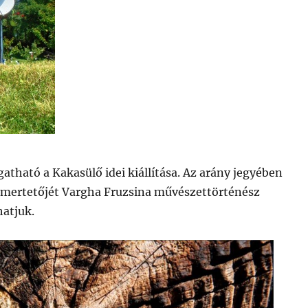
ogatható a Kakasülő idei kiállítása. Az arány jegyében
 ismertetőjét Vargha Fruzsina művészettörténész
hatjuk.