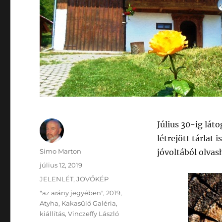
Július 30-ig lát
létrejött tárlat
Szerző
Simo Marton
jóvoltából olvas
Közzétéve
július 12, 2019
Kategória
JELENLÉT
,
JÖVŐKÉP
Címke
"az arány jegyében"
,
2019
,
Atyha
,
Kakasülő Galéria
,
kiállítás
,
Vinczeffy László