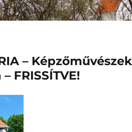
IA – Képzőművésze
– FRISSÍTVE!