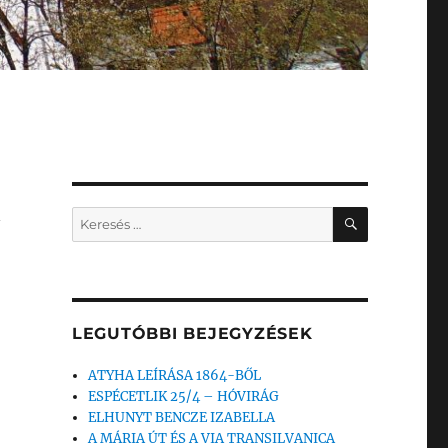
k
KERESÉS
Keresés
a
következő
kifejezésre:
LEGUTÓBBI BEJEGYZÉSEK
ATYHA LEÍRÁSA 1864-BŐL
ESPÉCETLIK 25/4 – HÓVIRÁG
ELHUNYT BENCZE IZABELLA
A MÁRIA ÚT ÉS A VIA TRANSILVANICA