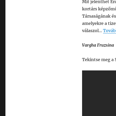
Mit jelenthet Er
kortárs képzőmű
Társaságának és 
amelyekre a ti
válaszol…
Továb
Vargha Fruzsina
Tekintse meg a S