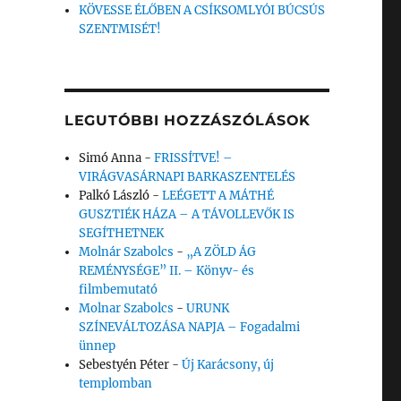
KÖVESSE ÉLŐBEN A CSÍKSOMLYÓI BÚCSÚS
SZENTMISÉT!
LEGUTÓBBI HOZZÁSZÓLÁSOK
Simó Anna
-
FRISSÍTVE! –
VIRÁGVASÁRNAPI BARKASZENTELÉS
Palkó László
-
LEÉGETT A MÁTHÉ
GUSZTIÉK HÁZA – A TÁVOLLEVŐK IS
SEGÍTHETNEK
Molnár Szabolcs
-
„A ZÖLD ÁG
REMÉNYSÉGE” II. – Könyv- és
filmbemutató
Molnar Szabolcs
-
URUNK
SZÍNEVÁLTOZÁSA NAPJA – Fogadalmi
ünnep
Sebestyén Péter
-
Új Karácsony, új
templomban