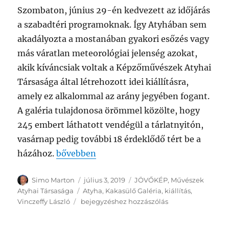
Szombaton, június 29-én kedvezett az időjárás
a szabadtéri programoknak. Így Atyhában sem
akadályozta a mostanában gyakori esőzés vagy
más váratlan meteorológiai jelenség azokat,
akik kíváncsiak voltak a Képzőművészek Atyhai
Társasága által létrehozott idei kiállításra,
amely ez alkalommal az arány jegyében fogant.
A galéria tulajdonosa örömmel közölte, hogy
245 embert láthatott vendégül a tárlatnyitón,
vasárnap pedig további 18 érdeklődő tért be a
„AZ ARÁNY JEGYÉBEN – Látogatható a Kakas
házához.
bővebben
Szerző
Közzétéve
Kategória
Simo Marton
július 3, 2019
JÖVŐKÉP
,
Művészek
Címke
Atyhai Társasága
Atyha
,
Kakasülő Galéria
,
kiállítás
,
AZ
Vinczeffy László
bejegyzéshez hozzászólás
ARÁNY
JEGYÉBEN