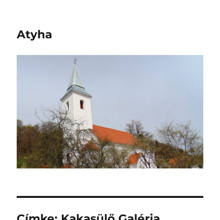
Atyha
Címke:
Kakasülő Galéria