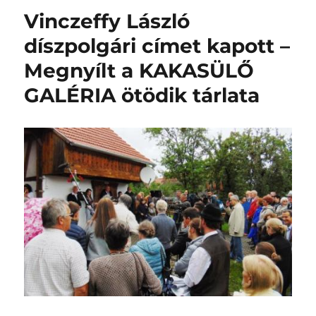
–
Vinczeffy László
Látogatható
a
díszpolgári címet kapott –
Kakasülő
Megnyílt a KAKASÜLŐ
Galéria
idei
GALÉRIA ötödik tárlata
kiállítása