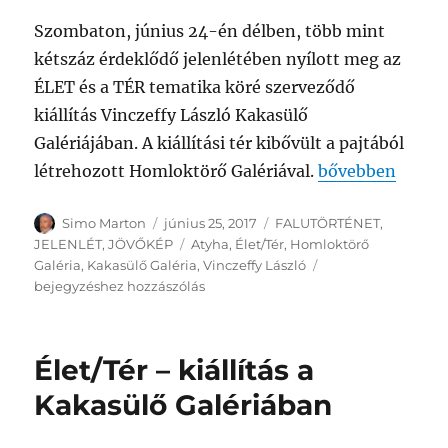
Szombaton, június 24-én délben, több mint
kétszáz érdeklődő jelenlétében nyílott meg az
ÉLET és a TÉR tematika köré szerveződő
kiállítás Vinczeffy László Kakasülő
Galériájában. A kiállítási tér kibővült a pajtából
„Megnyílt az Éle
létrehozott Homloktörő Galériával.
bővebben
Szerző
Közzétéve
Kategória
Simo Marton
június 25, 2017
FALUTÖRTÉNET
,
Címke
JELENLÉT
,
JÖVŐKÉP
Atyha
,
Élet/Tér
,
Homloktörő
Megnyílt
Galéria
,
Kakasülő Galéria
,
Vinczeffy László
az
bejegyzéshez hozzászólás
Élet/Tér
–
a
Élet/Tér – kiállítás a
Kakasülő
Galéria
Kakasülő Galériában
új
kiállítása