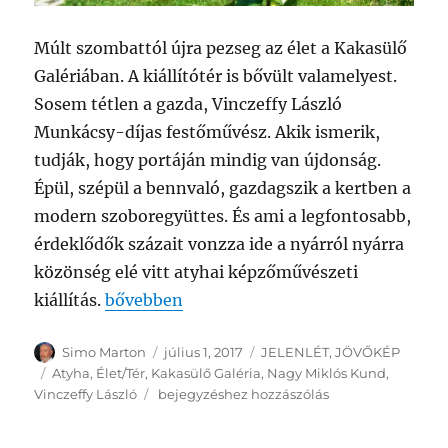
Múlt szombattól újra pezseg az élet a Kakasülő
Galériában. A kiállítótér is bővült valamelyest.
Sosem tétlen a gazda, Vinczeffy László
Munkácsy-díjas festőművész. Akik ismerik,
tudják, hogy portáján mindig van újdonság.
Épül, szépül a bennvaló, gazdagszik a kertben a
modern szoboregyüttes. És ami a legfontosabb,
érdeklődők százait vonzza ide a nyárról nyárra
közönség elé vitt atyhai képzőművészeti
„Élet/Tér Atyhában”
kiállítás.
bővebben
Szerző
Közzétéve
Kategória
Simo Marton
július 1, 2017
JELENLÉT
,
JÖVŐKÉP
Címke
Atyha
,
Élet/Tér
,
Kakasülő Galéria
,
Nagy Miklós Kund
,
Élet/Tér
Vinczeffy László
bejegyzéshez hozzászólás
Atyhában