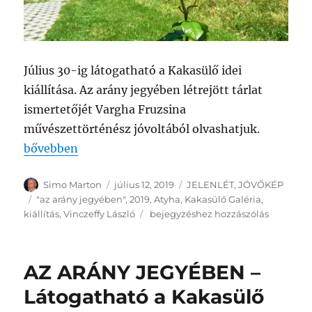
Július 30-ig látogatható a Kakasülő idei
kiállítása. Az arány jegyében létrejött tárlat
ismertetőjét Vargha Fruzsina
művészettörténész jóvoltából olvashatjuk.
„KAKASÜLŐ GALÉRIA – Képzőművészek ARÁNYOS vá
bővebben
Szerző
Közzétéve
Kategória
Simo Marton
július 12, 2019
JELENLÉT
,
JÖVŐKÉP
Címke
"az arány jegyében"
,
2019
,
Atyha
,
Kakasülő Galéria
,
KAKASÜLŐ
kiállítás
,
Vinczeffy László
bejegyzéshez hozzászólás
GALÉRIA
–
Képzőművészek
AZ ARÁNY JEGYÉBEN –
ARÁNYOS
válasza
Látogatható a Kakasülő
–