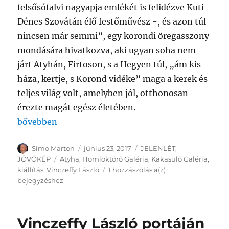
felsősófalvi nagyapja emlékét is felidézve Kuti
Dénes Szovátán élő festőművész -, és azon túl
nincsen már semmi”, egy korondi öregasszony
mondására hivatkozva, aki ugyan soha nem
járt Atyhán, Firtoson, s a Hegyen túl, „ám kis
háza, kertje, s Korond vidéke” maga a kerek és
teljes világ volt, amelyben jól, otthonosan
érezte magát egész életében.
„Élet/Tér – kiállítás a Kakasülő Galériában”
bővebben
Szerző
Közzétéve
Kategória
Simo Marton
június 23, 2017
JELENLÉT
,
Címke
JÖVŐKÉP
Atyha
,
Homloktörő Galéria
,
Kakasülő Galéria
,
Élet/Tér
kiállítás
,
Vinczeffy László
1 hozzászólás a(z)
–
bejegyzéshez
kiállítás
a
Kakasülő
Vinczeffy László portáján
Galériában