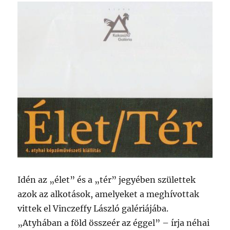
Idén az „élet” és a „tér” jegyében születtek
azok az alkotások, amelyeket a meghívottak
vittek el Vinczeffy László galériájába.
„Atyhában a föld összeér az éggel” – írja néhai