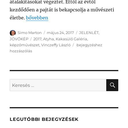
átalakításokat végeztet. Ettől az évtől
kezdődően a pajtát is bekapcsolja a művészeti
„Vinczeffy László portáján jártunk”
életbe.
bővebben
Szerző
Közzétéve
Kategória
Simo Marton
május 24, 2017
JELENLÉT
,
Címke
JÖVŐKÉP
2017
,
Atyha
,
Kakasülő Galéria
,
Vinczeffy
képzőművészet
,
Vinczeffy László
bejegyzéshez
László
hozzászólás
portáján
jártunk
KER
Keresés
a
következő
kifejezésre:
LEGUTÓBBI BEJEGYZÉSEK