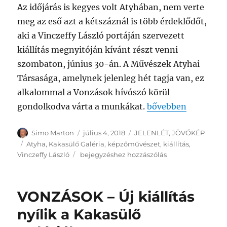
Az időjárás is kegyes volt Atyhában, nem verte
meg az eső azt a kétszáznál is több érdeklődőt,
aki a Vinczeffy László portáján szervezett
kiállítás megnyitóján kívánt részt venni
szombaton, június 30-án. A Művészek Atyhai
Társasága, amelynek jelenleg hét tagja van, ez
alkalommal a Vonzások hívószó körül
„Vinczeffy László 
gondolkodva várta a munkákat.
bővebben
Szerző
Közzétéve
Kategória
Simo Marton
július 4, 2018
JELENLÉT
,
JÖVŐKÉP
Címke
Atyha
,
Kakasülő Galéria
,
képzőművészet
,
kiállítás
,
Vinczeffy
Vinczeffy László
bejegyzéshez hozzászólás
László
díszpolgári
címet
VONZÁSOK – Új kiállítás
kapott
–
nyílik a Kakasülő
Megnyílt