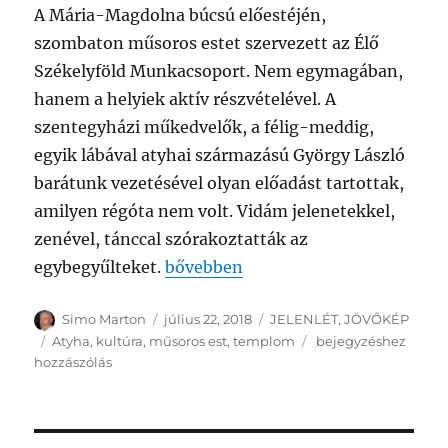
A Mária-Magdolna búcsú előestéjén,
szombaton műsoros estet szervezett az Élő
Székelyföld Munkacsoport. Nem egymagában,
hanem a helyiek aktív részvételével. A
szentegyházi műkedvelők, a félig-meddig,
egyik lábával atyhai származású György László
barátunk vezetésével olyan előadást tartottak,
amilyen régóta nem volt. Vidám jelenetekkel,
zenével, tánccal szórakoztatták az
„Jó hangulatú együttlét volt – FRI
egybegyűlteket.
bővebben
Szerző
Közzétéve
Kategória
Simo Marton
július 22, 2018
JELENLÉT
,
JÖVŐKÉP
Címke
Jó
Atyha
,
kultúra
,
műsoros est
,
templom
bejegyzéshez
hangulatú
hozzászólás
együttlét
volt
–
FRISSÍTVE!