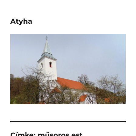
Atyha
Címke:
műsoros est