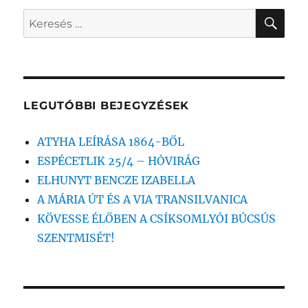
KER
Keresés
a
következő
kifejezésre:
LEGUTÓBBI BEJEGYZÉSEK
ATYHA LEÍRÁSA 1864-BŐL
ESPÉCETLIK 25/4 – HÓVIRÁG
ELHUNYT BENCZE IZABELLA
A MÁRIA ÚT ÉS A VIA TRANSILVANICA
KÖVESSE ÉLŐBEN A CSÍKSOMLYÓI BÚCSÚS
SZENTMISÉT!